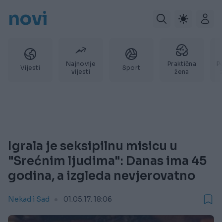
novi
Najnovije
Praktična
P
Vijesti
Sport
vijesti
žena
Igrala je seksipilnu misicu u
"Srećnim ljudima": Danas ima 45
godina, a izgleda nevjerovatno
Nekad i Sad
01.05.17. 18:06