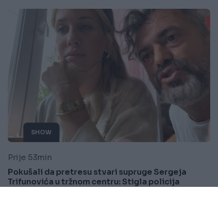
SHOW
Prije 53min
Pokušali da pretresu stvari supruge Sergeja
Trifunovića u tržnom centru: Stigla policija
Saznaj više