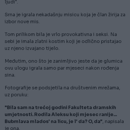
ljudi".
Srna je igrala nekadašnju misicu koja je član žirija za
izbor nove mis.
Tom prilikom bila je vrlo provokativna i seksi. Na
sebi je imala zlatni kostim koji je odlično pristajao
uz njeno izvajano tijelo.
Međutim, ono što je zanimljivo jeste da je glumica
ovu ulogu igrala samo par mjeseci nakon rođenja
sina.
Fotografije se podsjetila na društvenim mrežama,
uz poruku:
"Bila sam na trećoj godini Fakulteta dramskih
umjetnosti. Rodila Aleksu koji mjesec ranije...
Bubmlava mlados' na licu, je l' da? O, da"
, napisala
je ona.