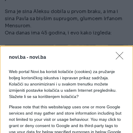
Srna je sina Aleksu dobila u prvom braku, a ima i
sina Pavla sa bivšim suprugom, glumcem Irfanom
Mensurom.
Ona danas ima 45 godina, i evo kako izgleda:
novi.ba -
novi.ba
Web portal Novi.ba koristi kolačiće (cookies) za pružanje
boljeg korisničkog iskustva i ispravan prikaz sadržaja.
Kolačići su anonimizirani i u svakom trenutku možete
izmijeniti postavke kolačića u vašem Internet pregledniku.
Slažete li se sa korištenjem kolačića?
Please note that this website/app uses one or more Google
services and may gather and store information including but
not limited to your visit or usage behaviour. You may click to
grant or deny consent to Google and its third-party tags to
use your data for below specified purposes in below Google