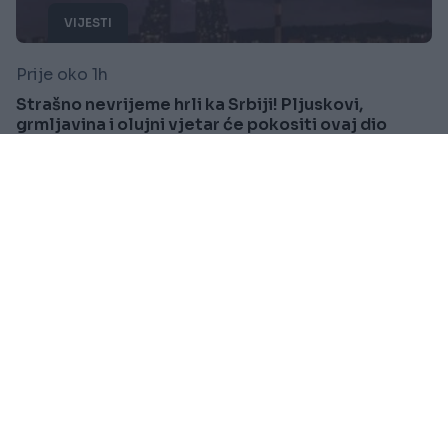
VIJESTI
Prije oko 1h
Strašno nevrijeme hrli ka Srbiji! Pljuskovi,
grmljavina i olujni vjetar će pokositi ovaj dio
Saznaj više