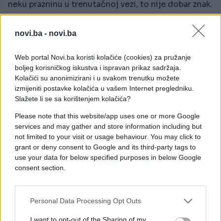
neku prazninu u trenutačnoj vezi, to nije dobar znak.
4. Nije u pitanju vaša osobnost
novi.ba -
novi.ba
Postoje osobe kojima je flert u krvi. Ako niste takva
Web portal Novi.ba koristi kolačiće (cookies) za pružanje
osoba, no flertujete s nekim tko je rođen takav,
boljeg korisničkog iskustva i ispravan prikaz sadržaja.
budite iskreni prema samima sebi.
Kolačići su anonimizirani i u svakom trenutku možete
izmijeniti postavke kolačića u vašem Internet pregledniku.
5. Strah te da će partner saznati
Slažete li se sa korištenjem kolačića?
Ovo je najbolji test za tvoju vezu i granice flerta –
Please note that this website/app uses one or more Google
ako se pitaš kako bi tvoj partner reagirao da te
services and may gather and store information including but
not limited to your visit or usage behaviour. You may click to
uhvati u flertu te ako tvoj odgovor graniči s
grant or deny consent to Google and its third-party tags to
panikom, znak je da prelaziš određenu granicu.
use your data for below specified purposes in below Google
consent section.
Personal Data Processing Opt Outs
I want to opt-out of the Sharing of my