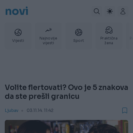
novi
Najnovije
Praktična
P
Vijesti
Sport
vijesti
žena
Volite flertovati? Ovo je 5 znakova
da ste prešli granicu
Ljubav
03.11.14. 11:42