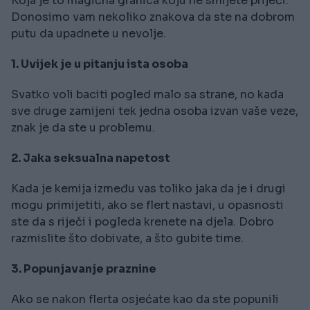
Koja je to magična granica koju ne smijete prijeći.
Donosimo vam nekoliko znakova da ste na dobrom
putu da upadnete u nevolje.
1. Uvijek je u pitanju ista osoba
Svatko voli baciti pogled malo sa strane, no kada
sve druge zamijeni tek jedna osoba izvan vaše veze,
znak je da ste u problemu.
2. Jaka seksualna napetost
Kada je kemija između vas toliko jaka da je i drugi
mogu primijetiti, ako se flert nastavi, u opasnosti
ste da s riječi i pogleda krenete na djela. Dobro
razmislite što dobivate, a što gubite time.
3. Popunjavanje praznine
Ako se nakon flerta osjećate kao da ste popunili