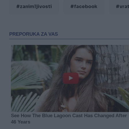
#zanimljivosti
#facebook
#vra