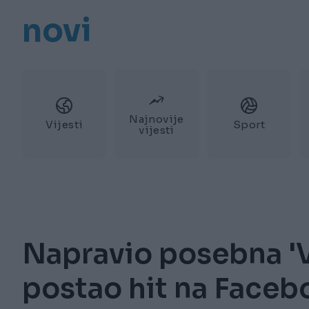
novi
Najnovije
Vijesti
Sport
vijesti
Napravio posebna 'Vr
postao hit na Face