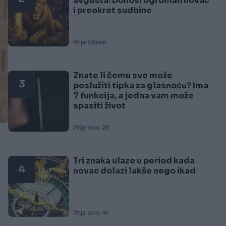
avgusta: Donosi ogroman novac
i preokret sudbine
Prije 58min
Znate li čemu sve može
3
poslužiti tipka za glasnoću? Ima
7 funkcija, a jedna vam može
spasiti život
Prije oko 2h
Tri znaka ulaze u period kada
4
novac dolazi lakše nego ikad
Prije oko 4h