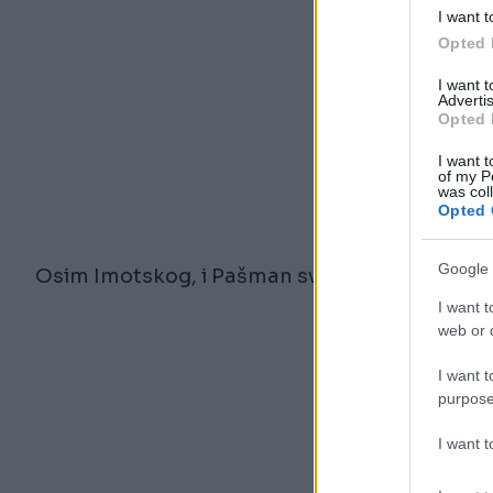
I want t
Opted 
I want 
Advertis
Opted 
I want t
of my P
was col
Opted 
Google 
Osim Imotskog, i Pašman svoja vrata za trku 
I want t
web or d
I want t
purpose
I want 