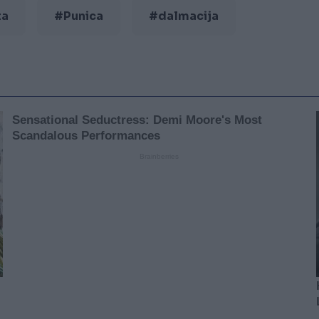
ta
#Punica
#dalmacija