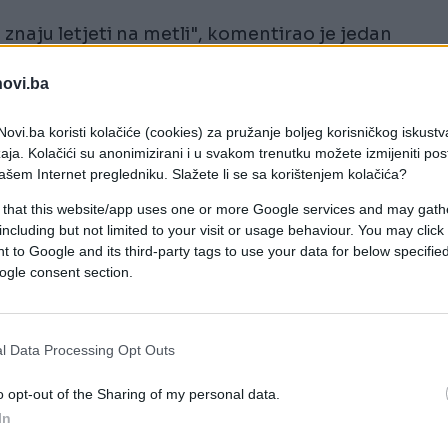
 znaju letjeti na metli", komentirao je jedan
novi.ba
ovi.ba koristi kolačiće (cookies) za pružanje boljeg korisničkog iskustv
aja. Kolačići su anonimizirani i u svakom trenutku možete izmijeniti po
ašem Internet pregledniku. Slažete li se sa korištenjem kolačića?
 that this website/app uses one or more Google services and may gath
including but not limited to your visit or usage behaviour. You may click 
 to Google and its third-party tags to use your data for below specifi
ogle consent section.
l Data Processing Opt Outs
o opt-out of the Sharing of my personal data.
In