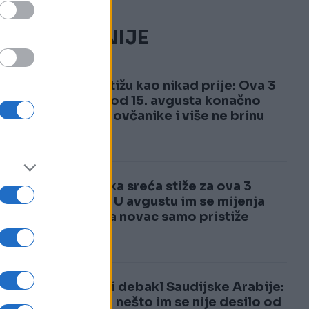
NAJČITANIJE
1
Pare stižu kao nikad prije: Ova 3
znaka od 15. avgusta konačno
pune novčanike i više ne brinu
2
Luđačka sreća stiže za ova 3
znaka: U avgustu im se mijenja
život, a novac samo pristiže
Totalni debakl Saudijske Arabije:
Ovako nešto im se nije desilo od