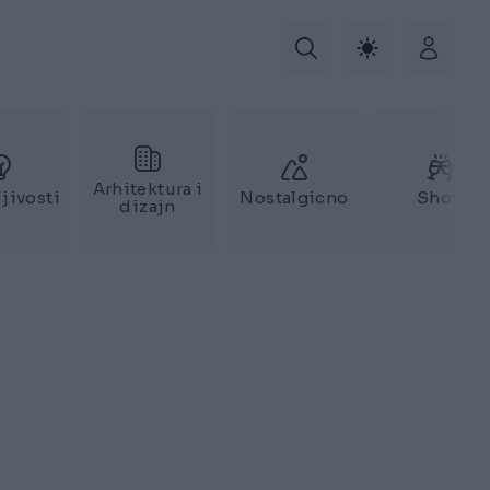
Arhitektura i
jivosti
Nostalgicno
Show
dizajn