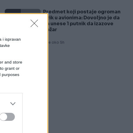
Predmet koji postaje ogroman
5
rizik u avionima: Dovoljno je da
ga unese 1 putnik da izazove
požar
a i ispravan
Prije oko 5h
stavke
er and store
to grant or
ed purposes