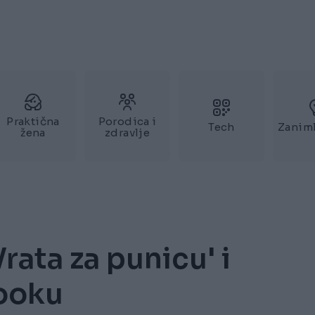
Praktična
Porodica i
Tech
Zaniml
žena
zdravlje
ata za punicu' i
booku