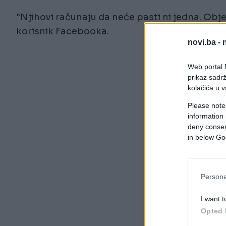
"Njihovi računaju da neće pasti ni jedna. Obje
korisnik Facebooka.
novi.ba -
Web portal N
prikaz sadrž
kolačića u v
Please note
information 
deny consent
in below Go
Persona
I want t
Opted 