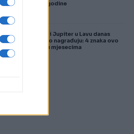
3
1985. godine
4
Sunce i Jupiter u Lavu danas
bogato nagrađuju: 4 znaka ovo
čekaju mjesecima