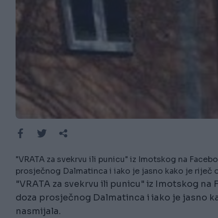
"VRATA za svekrvu ili punicu" iz Imotskog na Facebo
prosječnog Dalmatinca i iako je jasno kako je rije
"VRATA za svekrvu ili punicu" iz Imotskog na 
doza prosječnog Dalmatinca i iako je jasno k
nasmijala.