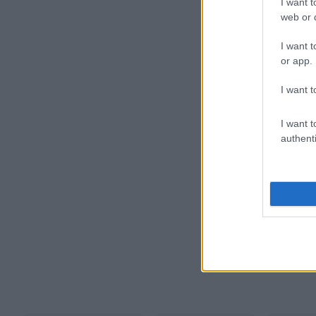
I want t
web or d
I want t
or app.
I want t
I want t
authenti