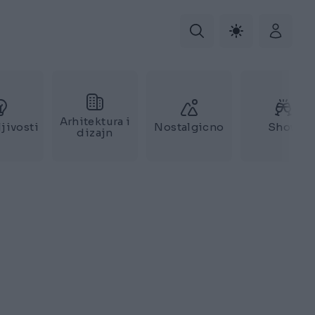
Arhitektura i
jivosti
Nostalgicno
Show
dizajn