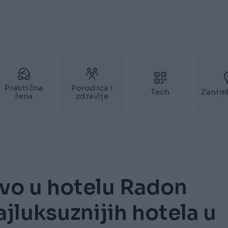
Praktična
Porodica i
Tech
Zaniml
žena
zdravlje
ovo u hotelu Radon
jluksuznijih hotela u