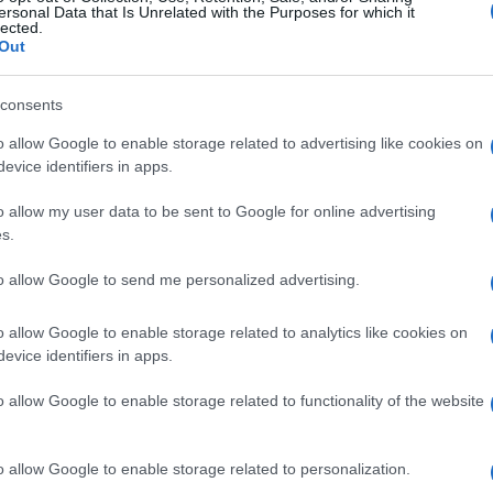
ersonal Data that Is Unrelated with the Purposes for which it
lected.
Out
e za sve destinacije u svijetu.
consents
m licima, o čemu više informacija možete dobiti
o allow Google to enable storage related to advertising like cookies on
evice identifiers in apps.
iti uplatnicom, online ili kartičnim plaćanjem n
o allow my user data to be sent to Google for online advertising
s.
emlje) ili u prostorijama Citydeala u Avaz Twist
to allow Google to send me personalized advertising.
 Vaš Citydeal!
o allow Google to enable storage related to analytics like cookies on
evice identifiers in apps.
o allow Google to enable storage related to functionality of the website
o allow Google to enable storage related to personalization.
#citydeal
#popust
#ekupon