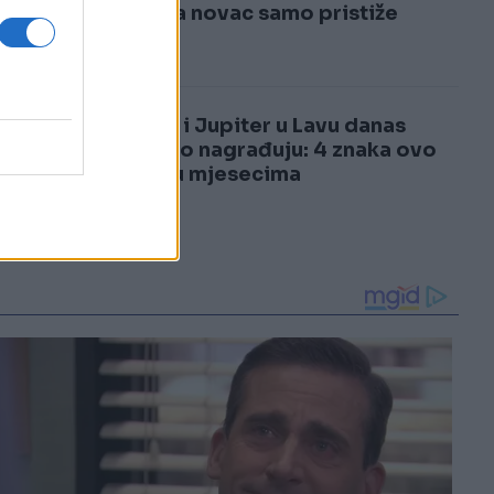
3
život, a novac samo pristiže
4
Sunce i Jupiter u Lavu danas
bogato nagrađuju: 4 znaka ovo
čekaju mjesecima