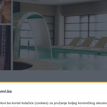
novi.ba
aćajnici, udaljen je pet minuta od međunarodnog
d centra grada i starog dijela Baščaršije , što g
ovi.ba koristi kolačiće (cookies) za pružanje boljeg korisničkog iskustv