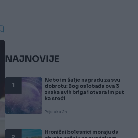
NAJNOVIJE
Nebo im šalje nagradu za svu
1
dobrotu: Bog oslobađa ova 3
znaka svih briga i otvara im put
ka sreći
Prije oko 2h
Hronični bolesnici moraju da
2