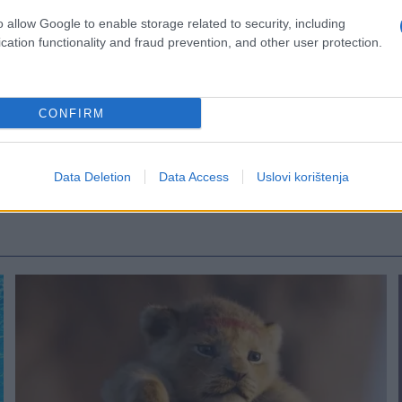
o allow Google to enable storage related to security, including
cation functionality and fraud prevention, and other user protection.
manitka
CONFIRM
Data Deletion
Data Access
Uslovi korištenja