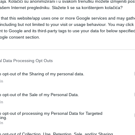
aja. Kolačići su anonimizirani i u svakom trenutku možete izmijeniti po
vu.
ašem Internet pregledniku. Slažete li se sa korištenjem kolačića?
mljenih soba, 2 superior apartmana i jedan
 that this website/app uses one or more Google services and may gath
including but not limited to your visit or usage behaviour. You may click 
 to Google and its third-party tags to use your data for below specifi
a Vas:
Noćenje sa doručkom za dvije osobe u
ogle consent section.
ne za samo 129 KM
provesti u Wellness centru koji sadrži bazen,
l Data Processing Opt Outs
 besplatni za goste hotela a na raspolaganju su v
o opt-out of the Sharing of my personal data.
metičkog salona. Hotel raspolaže parking prostoro
In
o opt-out of the Sale of my Personal Data.
In
sluga.
to opt-out of processing my Personal Data for Targeted
ge organizacije različitih evenata te im je na
ing.
ni salon kao i Dragon sala kao i organizaciju
In
o opt-out of Collection, Use, Retention, Sale, and/or Sharing