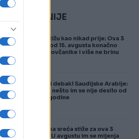
NAJČITANIJE
1
Pare stižu kao nikad prije: Ova 3
znaka od 15. avgusta konačno
pune novčanike i više ne brinu
a
2
Totalni debakl Saudijske Arabije:
Ovako nešto im se nije desilo od
1985. godine
Luđačka sreća stiže za ova 3
znaka: U avgustu im se mijenja