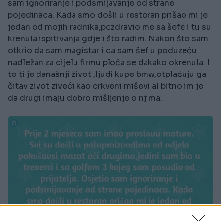
sam ignoriranje i podsmijavanje od strane
pojedinaca. Kada smo došli u restoran prišao mi je
jedan od mojih radnika,pozdravio me sa šefe i tu su
krenula ispitivanja gdje i što radim. Nakon što sam
otkrio da sam magistar i da sam šef u poduzeću
nadležan za cijelu firmu ploča se dakako okrenula. I
to ti je današnji život ,ljudi kupe bmw,otplaćuju ga
čitav zivot ziveći kao crkveni miševi al bitno im je
da drugi imaju dobro mišljenje o njima.