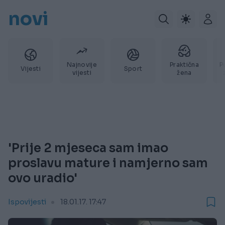
novi
Najnovije
Praktična
P
Vijesti
Sport
vijesti
žena
'Prije 2 mjeseca sam imao
proslavu mature i namjerno sam
ovo uradio'
Ispovijesti
18.01.17. 17:47