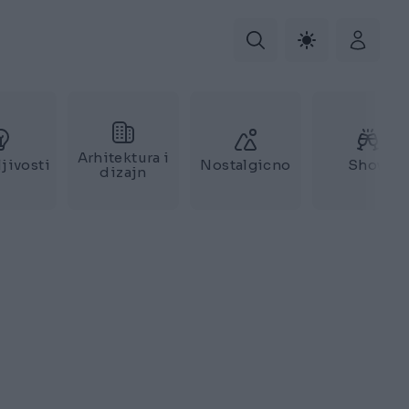
Arhitektura i
jivosti
Nostalgicno
Show
dizajn