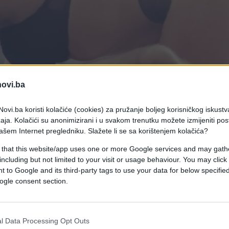
novi.ba
ovi.ba koristi kolačiće (cookies) za pružanje boljeg korisničkog iskustv
aja. Kolačići su anonimizirani i u svakom trenutku možete izmijeniti po
ašem Internet pregledniku. Slažete li se sa korištenjem kolačića?
 that this website/app uses one or more Google services and may gath
including but not limited to your visit or usage behaviour. You may click 
čiji od "provjerenih" recepata za strast koji nas zasipaju
 to Google and its third-party tags to use your data for below specifi
ogle consent section.
drugačiji od "provjerenih" recepata za strast koji
l Data Processing Opt Outs