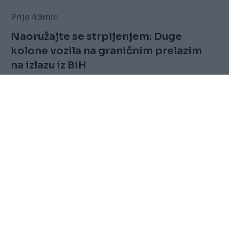
Prije 49min
Naoružajte se strpljenjem: Duge
kolone vozila na graničnim prelazim
na izlazu iz BiH
Saznaj više
FOLLOW
Marketing