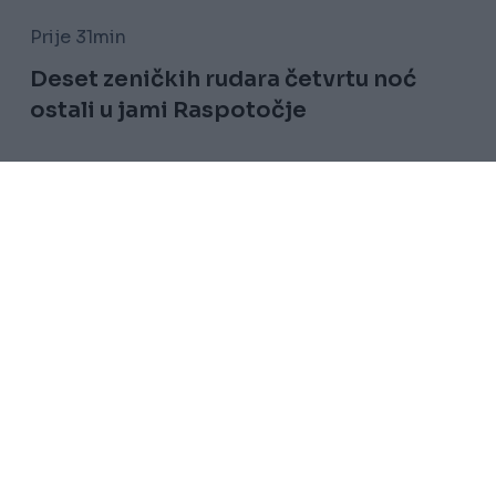
Prije 31min
Deset zeničkih rudara četvrtu noć
ostali u jami Raspotočje
Saznaj više
Uslovi korištenja