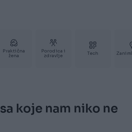
Praktična
Porodica i
Tech
Zaniml
žena
zdravlje
ksa koje nam niko ne