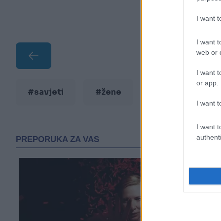
I want 
I want t
web or d
I want t
or app.
#savjeti
#žene
#muškarci
I want t
I want t
authenti