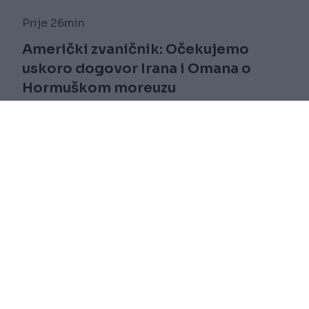
Prije 26min
Američki zvaničnik: Očekujemo
uskoro dogovor Irana i Omana o
Hormuškom moreuzu
Saznaj više
novi
Impressum