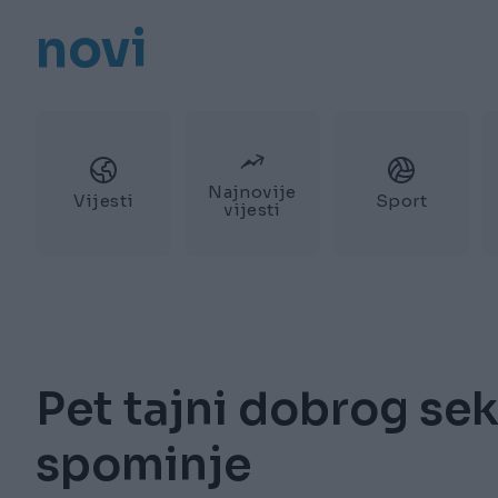
novi
Najnovije
Vijesti
Sport
vijesti
Pet tajni dobrog se
spominje