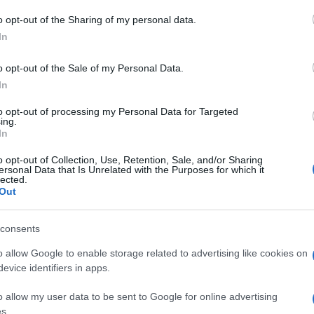
o opt-out of the Sharing of my personal data.
tu. Stalno nam pričaju o važnosti spontanog
In
itanju kao što je seks vjerovatno skloni pomisliti
o opt-out of the Sale of my Personal Data.
In
la četiri“,
za mnoge je šifra prave strasti.
to opt-out of processing my Personal Data for Targeted
ing.
In
nanje da će biti seksa uzbuđenje je samo po sebi.
o opt-out of Collection, Use, Retention, Sale, and/or Sharing
ersonal Data that Is Unrelated with the Purposes for which it
raćamo pažnju, poput nanošenja make upa, ili
lected.
Out
a o odijevanju seksi rublja niti ne govorimo.
consents
 a samim tim povećava se uzbuđenje – prije i za
o allow Google to enable storage related to advertising like cookies on
evice identifiers in apps.
o allow my user data to be sent to Google for online advertising
s.