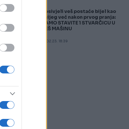
Posivjeli veš postaće bijel kao
5
snijeg već nakon prvog pranja:
SAMO STAVITE 1 STVARČICU U
VEŠ MAŠINU
18.02.23. 18:39