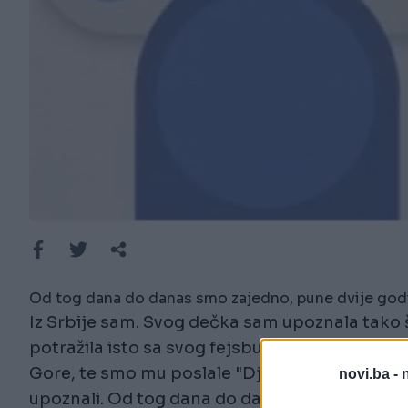
Od tog dana do danas smo zajedno, pune dvije godine
Iz Srbije sam. Svog dečka sam upoznala tako š
potražila isto sa svog fejsbuk profila. Primje
Gore, te smo mu poslale "Dje si, kućo?". Ubrzo
novi.ba -
upoznali. Od tog dana do danas smo zajedno, p