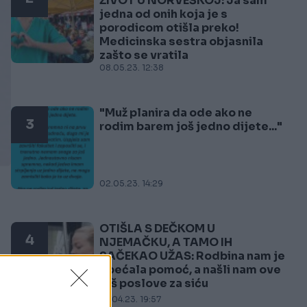
ŽIVOT U NORVEŠKOJ: Ja sam
jedna od onih koja je s
porodicom otišla preko!
Medicinska sestra objasnila
zašto se vratila
08.05.23. 12:38
"Muž planira da ode ako ne
3
rodim barem još jedno dijete..."
02.05.23. 14:29
OTIŠLA S DEČKOM U
4
NJEMAČKU, A TAMO IH
SAČEKAO UŽAS: Rodbina nam je
obećala pomoć, a našli nam ove
krš poslove za siću
o
27.04.23. 19:57