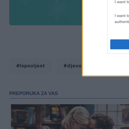
I want t
I want t
authenti
#Ispovijest
#djevojka
#facebo