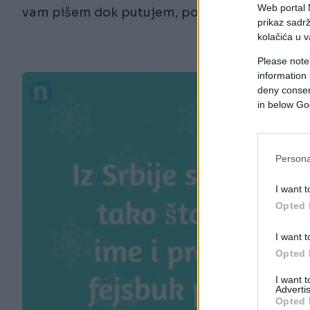
Web portal N
vam pišem dok putujem, pogodite gdje?
prikaz sadrž
kolačića u v
Please note
information 
deny consent
in below Go
Persona
I want t
Opted 
I want t
Opted 
I want 
Advertis
Opted 