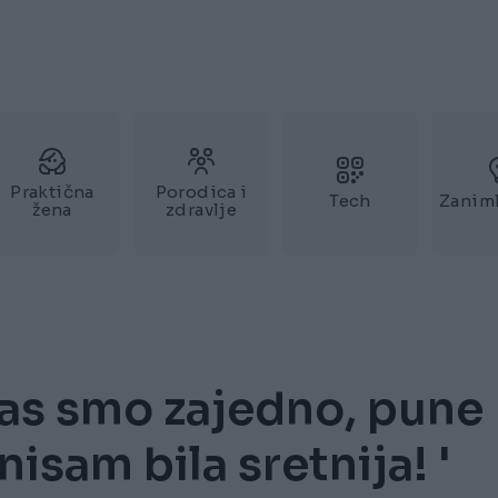
Praktična
Porodica i
Tech
Zaniml
žena
zdravlje
as smo zajedno, pune
nisam bila sretnija! '