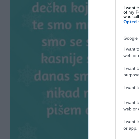
I want t
of my P
was col
Opted 
Google 
I want t
web or d
I want t
purpose
I want 
I want t
web or d
I want t
or app.