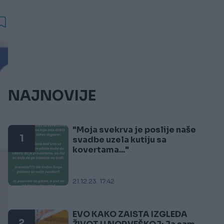
NAJNOVIJE
"Moja svekrva je poslije naše
1
svadbe uzela kutiju sa
kovertama..."
21.12.23. 17:42
EVO KAKO ZAISTA IZGLEDA
2