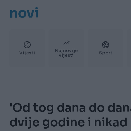
novi
Najnovije
Vijesti
Sport
vijesti
'Od tog dana do dan
dvije godine i nikad 