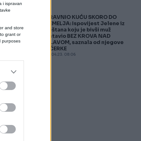
a i ispravan
stavke
SRAVNIO KUĆU SKORO DO
5
TEMELJA: Ispovijest Jelene iz
er and store
Leštana koju je bivši muž
to grant or
ostavio BEZ KROVA NAD
ed purposes
GLAVOM, saznala od njegove
KĆERKE
24.04.23. 08:06