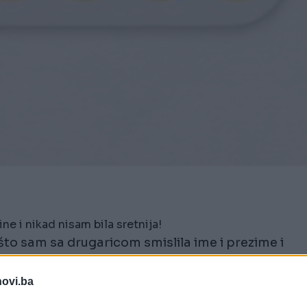
 i nikad nisam bila sretnija!
to sam sa drugaricom smislila ime i prezime i
tile smo jednog dečka kojem je pisalo da je iz Crne
 smo se sve češće čuli, a godinu dana kasnije se i
novi.ba
une dvije godine i nikad nisam bila sretnija! Ov