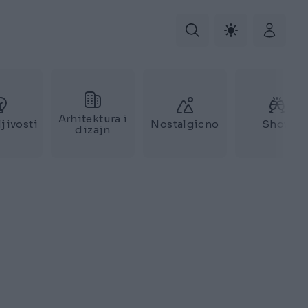
Arhitektura i
jivosti
Nostalgicno
Show
dizajn