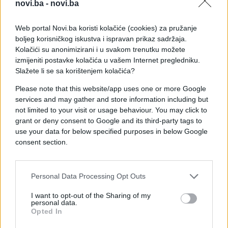
novi.ba -
novi.ba
Nadamo se da ćemo ovaj izum uskoro vidjeti širom
svijeta!
Web portal Novi.ba koristi kolačiće (cookies) za pružanje
boljeg korisničkog iskustva i ispravan prikaz sadržaja.
Kolačići su anonimizirani i u svakom trenutku možete
izmijeniti postavke kolačića u vašem Internet pregledniku.
Slažete li se sa korištenjem kolačića?
Please note that this website/app uses one or more Google
services and may gather and store information including but
not limited to your visit or usage behaviour. You may click to
grant or deny consent to Google and its third-party tags to
#sigurnost
#zanimljivo
use your data for below specified purposes in below Google
consent section.
#automobili
#put
#putnici
#barijera
#neobična barijera
Personal Data Processing Opt Outs
I want to opt-out of the Sharing of my
personal data.
Opted In