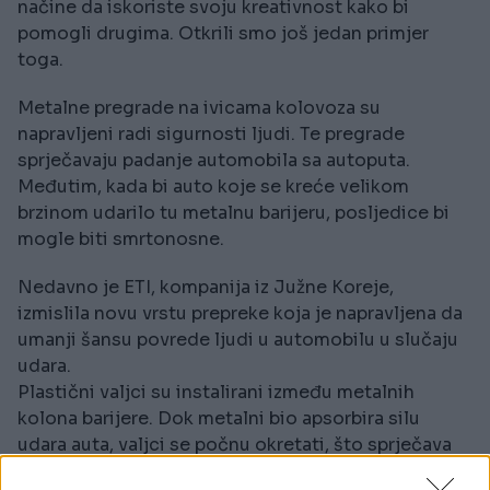
načine da iskoriste svoju kreativnost kako bi
pomogli drugima. Otkrili smo još jedan primjer
toga.
Metalne pregrade na ivicama kolovoza su
napravljeni radi sigurnosti ljudi. Te pregrade
sprječavaju padanje automobila sa autoputa.
Međutim, kada bi auto koje se kreće velikom
brzinom udarilo tu metalnu barijeru, posljedice bi
mogle biti smrtonosne.
Nedavno je ETI, kompanija iz Južne Koreje,
izmislila novu vrstu prepreke koja je napravljena da
umanji šansu povrede ljudi u automobilu u slučaju
udara.
Plastični valjci su instalirani između metalnih
kolona barijere. Dok metalni bio apsorbira silu
udara auta, valjci se počnu okretati, što sprječava
preokretanje automobila.