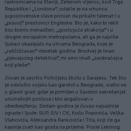
raskrsnicama na Slaviji, Zelenom vijencu, kod Trga
Republike i „Londona”, odakle je na vrhuncu
jugoslovenske slave pozvan da prikaže talenat i u
„pravoj” prestonici Engleske. Bio je, kako bi rekli
šou biznis menadžeri, „gostujuća atrakcija” i u
drugim evropskim metropolama, ali ga je najviše
ljubavi obasipalo na ulicama Beograda, koje je
„raščišćavao” desetak godina. Brodvej je imao
„pjevajućeg detektiva”, mi smo imali „saobraćajca
koji pleše”.
Jovan je završio Policijsku školu u Sarajevu. Tek što
je odslužio vojsku kao gardist u Beogradu, vratio se
u glavni grad, gdje je primljen u Savezni sekretarijat
unutrašnjih poslova i bio angažovan u
obezbejđenju. Sedam godina je čuvao najvažnije
zgrade i ljude: SUP, SIV i CK, Koču Popovića, Veljka
Vlahovića, Aleksandra Rankovića i Tita, koji će ga
kasnije zvati kao gosta na prijeme. Posle Lekinog