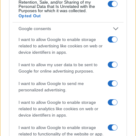
Retention, Sale, and/or Sharing of my
Personal Data that Is Unrelated with the
Pojavio se kada je Beograd podražavao „veseli
Purposes for which it was collected.
Opted Out
London”. Bijeli saobraćajac, razigran i koketan, bio
je savršen odraz „bijelog maršala” i režima koji se
Google consents
prikazivao žovijalnim i naprednim kao njegov prvi
čovejk. Desetak godina kasnije, kada su Tito i
I want to allow Google to enable storage
related to advertising like cookies on web or
sistem bili pred krajem, Slaviju je napao „bijeli
device identifiers in apps.
fantom”, porše koji je za nos vukao nemoćne
policajce i rugao se režimu. Bijeli saobraćajac i
I want to allow my user data to be sent to
„beli fantom” nikad se nisu sreli a, koincidencijom,
Google for online advertising purposes.
Bulj je uskoro penzionisan. Došlo je novo doba, u
koje se nije uklapao.
I want to allow Google to send me
personalized advertising.
(Politika.rs)
I want to allow Google to enable storage
related to analytics like cookies on web or
device identifiers in apps.
I want to allow Google to enable storage
related to functionality of the website or app.