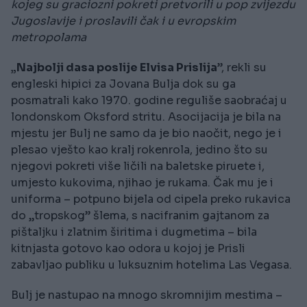
kojeg su graciozni pokreti pretvorili u pop zvijezdu
Jugoslavije i proslavili čak i u evropskim
metropolama
„Najbolji dasa poslije Elvisa Prislija
”, rekli su
engleski hipici za Jovana Bulja dok su ga
posmatrali kako 1970. godine reguliše saobraćaj u
londonskom Oksford stritu. Asocijacija je bila na
mjestu jer Bulj ne samo da je bio naočit, nego je i
plesao vješto kao kralj rokenrola, jedino što su
njegovi pokreti više ličili na baletske piruete i,
umjesto kukovima, njihao je rukama. Čak mu je i
uniforma – potpuno bijela od cipela preko rukavica
do „tropskog” šlema, s nacifranim gajtanom za
pištaljku i zlatnim širitima i dugmetima – bila
kitnjasta gotovo kao odora u kojoj je Prisli
zabavljao publiku u luksuznim hotelima Las Vegasa.
Bulj je nastupao na mnogo skromnijim mestima –