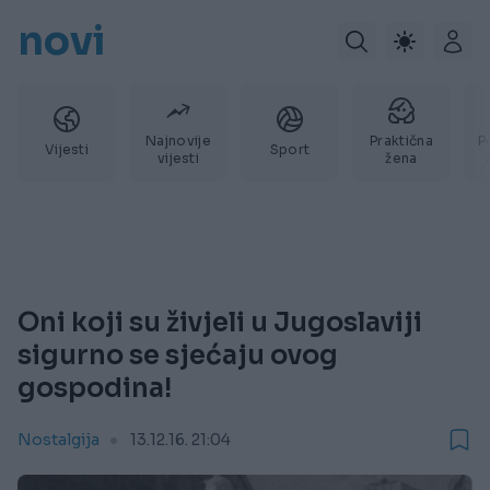
novi
Najnovije
Praktična
P
Vijesti
Sport
vijesti
žena
Oni koji su živjeli u Jugoslaviji
sigurno se sjećaju ovog
gospodina!
Nostalgija
13.12.16. 21:04