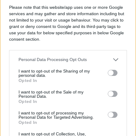
navirao spontano. Strana televizija je snimak
Please note that this website/app uses one or more Google
njegovog nastupa sinhronizovala sa Mocartovom
services and may gather and store information including but
muzikom. Kao Travolta u diskoteci, nije morao
not limited to your visit or usage behaviour. You may click to
nikome da prilazi. Bilo je dovoljno da „zapleše” sam
grant or deny consent to Google and its third-party tags to
i djevojke su preko ulice pritrčavale da podijele
use your data for below specified purposes in below Google
igru s njim ili barem da se slikaju.
consent section.
Osim u London, zvali su ga i u Rim, Milano, Bern,
Personal Data Processing Opt Outs
Cirih, Pariz, Rusiju, da se ne spominju ljetnja
gostovanja u gradovima duž Jadrana. Na svjetskom
I want to opt-out of the Sharing of my
prvenstvu u gracioznom regulisanju saobraćaja
personal data.
Opted In
osvojio je treće mjesto, ali je ovdej ostao prvi i
jedinstven do 1980. godine, kada je prijevremeno
I want to opt-out of the Sale of my
poslat u penziju. Rekli su mu da je više glumac
Personal Data.
Opted In
nego saobraćajac i uputili ga da prati vozove. Kad
je napustio državnu službu, pomagao je supruzi u
I want to opt-out of processing my
Personal Data for Targeted Advertising.
trafici da bi potom čuvao parking na Savskom keju.
Opted In
I tamo je zadržao neobične kretnje i ljubazno se
javljao svakom prolazniku.
I want to opt-out of Collection, Use,