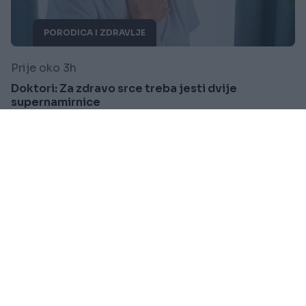
PORODICA I ZDRAVLJE
Prije oko 3h
Doktori: Za zdravo srce treba jesti dvije
supernamirnice
Saznaj više