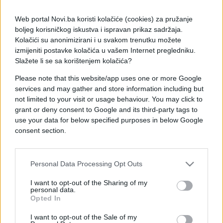
osmijeh, njene usne i ostajanje do kasno u noć ne
mareći za sutra, zagrljeni, zaljubljeni i s ogromnom
Web portal Novi.ba koristi kolačiće (cookies) za pružanje
vjerom u bolje sutra. U njenim očima sam vidio san,
boljeg korisničkog iskustva i ispravan prikaz sadržaja.
san o nama, o svjetlijoj budućnosti i o obitelji, san
Kolačići su anonimizirani i u svakom trenutku možete
koji sam i sam imao. Sada, nakon toliko godina,
izmijeniti postavke kolačića u vašem Internet pregledniku.
Slažete li se sa korištenjem kolačića?
pitam se sjeti li se ona ikada tog sna i pita li se
jesmo li možda ipak mogli sve to ostvariti. Možda
Please note that this website/app uses one or more Google
bi sada bilo lakše, sada kada mi novac više nije
services and may gather and store information including but
problem, ali znam da ništa ne bi bilo isto. I svaki put
not limited to your visit or usage behaviour. You may click to
grant or deny consent to Google and its third-party tags to
kada legnem u topao krevet, razmišljam kako bih
use your data for below specified purposes in below Google
sve to mijenjao za jedan otrcani, stari i hladni
consent section.
krevet u kojem smo ja i ona zagrljeni, sretni.
Personal Data Processing Opt Outs
I want to opt-out of the Sharing of my
personal data.
Opted In
I want to opt-out of the Sale of my