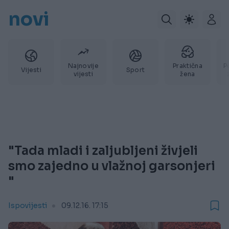
novi
Najnovije
Praktična
P
Vijesti
Sport
vijesti
žena
"Tada mladi i zaljubljeni živjeli
smo zajedno u vlažnoj garsonjeri
"
Ispovijesti
09.12.16. 17:15