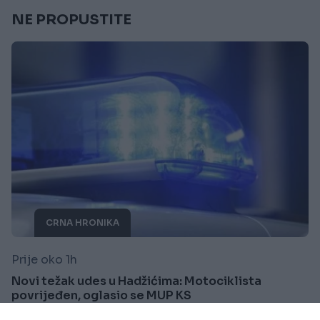
NE PROPUSTITE
CRNA HRONIKA
Prije oko 1h
Novi težak udes u Hadžićima: Motociklista
povrijeđen, oglasio se MUP KS