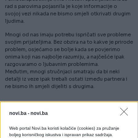
rad s parovima pojasnila je koje informacije o
svojoj vezi nikada ne bismo smjeli otkrivati drugim
ljudima.
Mnogi od nas imaju potrebu ispričati sve probleme
svojim prijateljima. Bez obzira na to kakve je prirode
problem, osjećamo se bolje kada se povjerimo
onima koji nas najbolje razumiju, a najčešće ipak
razgovaramo o ljubavnim problemima.
Međutim, mnogi stručnjaci smatraju da bi neki
detalji iz veze ipak trebali ostati između partnera i
ne bismo ih smjeli dijeliti s drugima.
novi.ba -
novi.ba
Web portal Novi.ba koristi kolačiće (cookies) za pružanje
boljeg korisničkog iskustva i ispravan prikaz sadržaja.