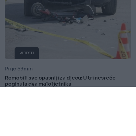
VIJESTI
Prije 59min
Romobili sve opasniji za djecu: U tri nesreće
poginula dva maloljetnika
Saznaj više