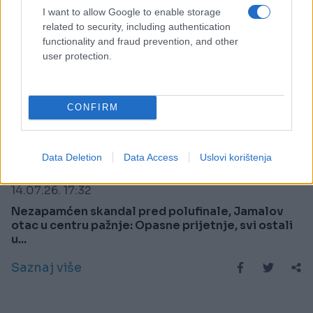
I want to allow Google to enable storage
related to security, including authentication
functionality and fraud prevention, and other
user protection.
CONFIRM
DRUGA STRANA SPORTA
Data Deletion
Data Access
Uslovi korištenja
14.07.26. 17:32
Nezapamćen skandal pred polufinale, Jamalov
otac u centru pažnje: Opasne prijetnje, svi ostali
u...
Saznaj više