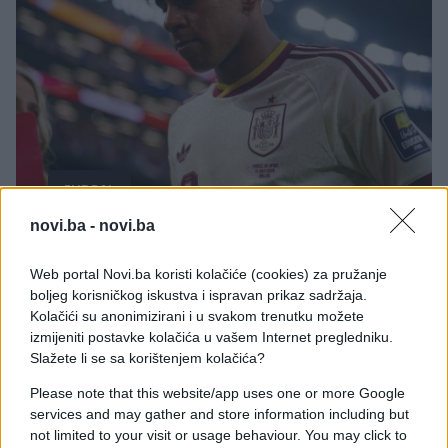
FUDBAL
novi.ba -
novi.ba
15.07.26. 08:49
Isplivao šok snimak nakon polufinala! Šta se
Web portal Novi.ba koristi kolačiće (cookies) za pružanje
desilo s Laminom, jedva stoji na nogama?! (VIDEO)
boljeg korisničkog iskustva i ispravan prikaz sadržaja.
Kolačići su anonimizirani i u svakom trenutku možete
Saznaj više
izmijeniti postavke kolačića u vašem Internet pregledniku.
Slažete li se sa korištenjem kolačića?
Please note that this website/app uses one or more Google
services and may gather and store information including but
not limited to your visit or usage behaviour. You may click to