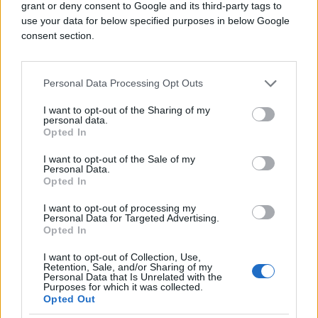
grant or deny consent to Google and its third-party tags to
use your data for below specified purposes in below Google
consent section.
Personal Data Processing Opt Outs
I want to opt-out of the Sharing of my
personal data.
Opted In
FUDBAL
I want to opt-out of the Sale of my
Personal Data.
14.07.26. 22:30
Opted In
Španija je pred finalom, ali je li penal trebao biti
I want to opt-out of processing my
poništen? Sutkinja objasnila situaciju
Personal Data for Targeted Advertising.
Opted In
Saznaj više
I want to opt-out of Collection, Use,
Retention, Sale, and/or Sharing of my
Personal Data that Is Unrelated with the
Purposes for which it was collected.
Opted Out