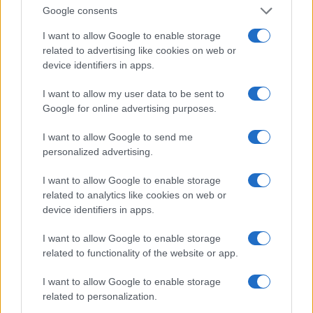
Google consents
I want to allow Google to enable storage
related to advertising like cookies on web or
device identifiers in apps.
I want to allow my user data to be sent to
Google for online advertising purposes.
I want to allow Google to send me
FUDBAL
personalized advertising.
I want to allow Google to enable storage
14.07.26. 19:46
related to analytics like cookies on web or
Yamal žestoko provocira Francuze uoči polufinala
device identifiers in apps.
SP-a. Pogledajte šta je objavio
I want to allow Google to enable storage
Saznaj više
related to functionality of the website or app.
I want to allow Google to enable storage
related to personalization.