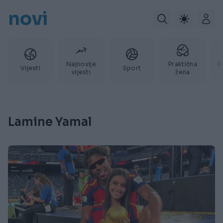
novi
Najnovije
Praktična
P
Vijesti
Sport
vijesti
žena
Lamine Yamal