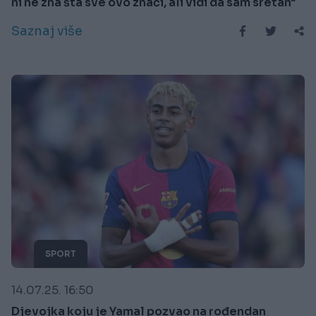
ni ne zna šta sve ovo znači, ali vidi da sam sretan"
Saznaj više
SPORT
14.07.25. 16:50
Djevojka koju je Yamal pozvao na rođendan