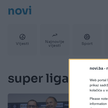
novi
Najnovije
Vijesti
Sport
vijesti
novi.ba -
super liga srbije
Web portal N
prikaz sadrž
kolačića u v
Please note
information 