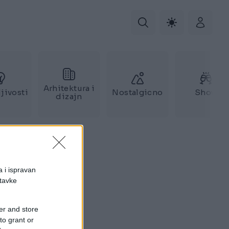
Arhitektura i
jivosti
Nostalgicno
Show
dizajn
a i ispravan
stavke
er and store
to grant or