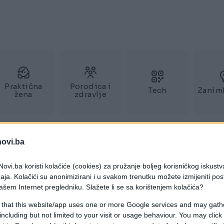
Praktična
Porodica i
Tech
Zaniml
žena
zdravlje
novi.ba
ovi.ba koristi kolačiće (cookies) za pružanje boljeg korisničkog iskustv
aja. Kolačići su anonimizirani i u svakom trenutku možete izmijeniti po
ašem Internet pregledniku. Slažete li se sa korištenjem kolačića?
 that this website/app uses one or more Google services and may gath
including but not limited to your visit or usage behaviour. You may click 