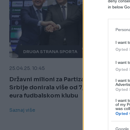
deny consent
in below Go
Persona
I want t
Opted 
DRUGA STRANA SPORTA
I want t
25.04.25. 10:45
Opted 
Državni milioni za Partizan: Vlada
I want 
Advertis
Srbije donirala više od 7,7 miliona
Opted 
eura fudbalskom klubu
I want t
of my P
was col
Saznaj više
Opted 
Google 