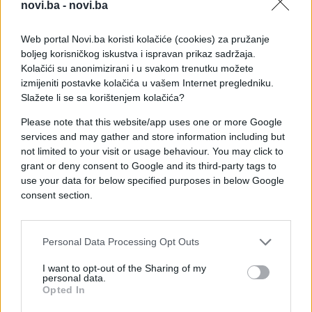
novi.ba -
novi.ba
Web portal Novi.ba koristi kolačiće (cookies) za pružanje
boljeg korisničkog iskustva i ispravan prikaz sadržaja.
Kolačići su anonimizirani i u svakom trenutku možete
izmijeniti postavke kolačića u vašem Internet pregledniku.
Slažete li se sa korištenjem kolačića?
Please note that this website/app uses one or more Google
services and may gather and store information including but
SVIJET
not limited to your visit or usage behaviour. You may click to
grant or deny consent to Google and its third-party tags to
17.10.25. 14:14
use your data for below specified purposes in below Google
Mađarska: Osigurat ćemo da Putin stigne u
consent section.
Budimpeštu i vrati se kući
Saznaj više
Personal Data Processing Opt Outs
I want to opt-out of the Sharing of my
personal data.
Opted In