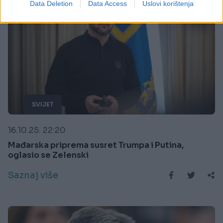
Data Deletion
Data Access
Uslovi korištenja
SVIJET
16.10.25. 22:20
Mađarska priprema susret Trumpa i Putina,
oglasio se Zelenski
Saznaj više