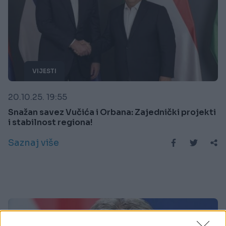
VIJESTI
20.10.25. 19:55
Snažan savez Vučića i Orbana: Zajednički projekti
i stabilnost regiona!
Saznaj više