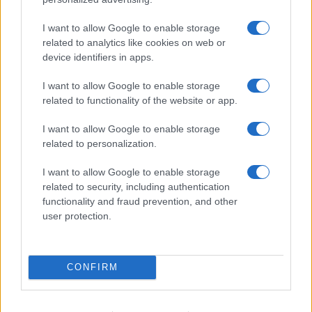
I want to allow Google to enable storage
related to analytics like cookies on web or
device identifiers in apps.
I want to allow Google to enable storage
related to functionality of the website or app.
I want to allow Google to enable storage
SVIJET
related to personalization.
I want to allow Google to enable storage
17.10.25. 10:13
related to security, including authentication
Orban: Budimpešta logičan izbor za samit Rusije i
functionality and fraud prevention, and other
SAD
user protection.
Saznaj više
CONFIRM