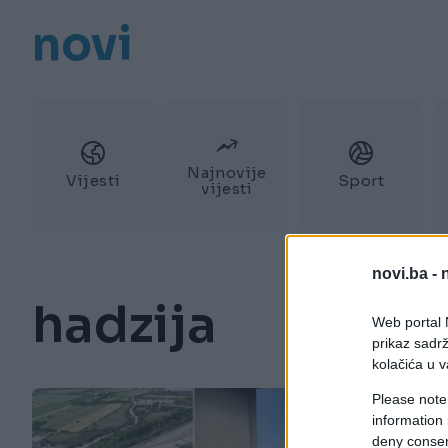
novi
Najnovije
Vijesti
Sport
vijesti
novi.ba -
hadzija
Web portal N
prikaz sadrž
kolačića u v
Please note
information 
deny consent