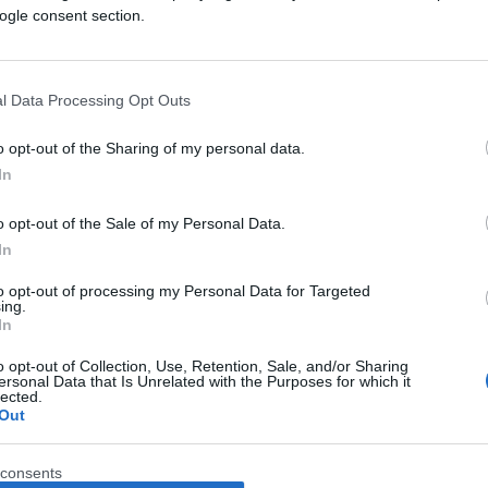
ogle consent section.
l Data Processing Opt Outs
o opt-out of the Sharing of my personal data.
In
AKTUELNO
o opt-out of the Sale of my Personal Data.
In
06.06.25. 08:02
to opt-out of processing my Personal Data for Targeted
Sve hadžije iz Bosne i Hercegovine
ing.
obavile hadž
In
o opt-out of Collection, Use, Retention, Sale, and/or Sharing
Saznaj više
ersonal Data that Is Unrelated with the Purposes for which it
lected.
Out
consents