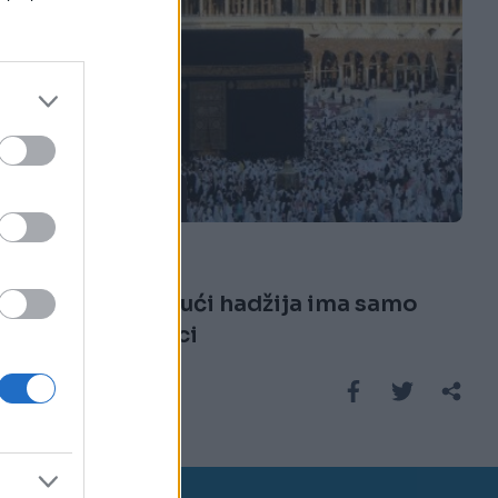
AKTUELNO
02.08.17. 10:45
Najmlađi budući hadžija ima samo
sedam mjeseci
Saznaj više