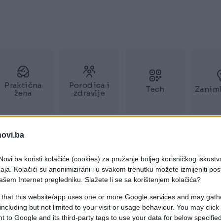
Praktična
Porodica i
Tech
Zaniml
žena
zdravlje
novi.ba
ovi.ba koristi kolačiće (cookies) za pružanje boljeg korisničkog iskustv
aja. Kolačići su anonimizirani i u svakom trenutku možete izmijeniti po
ašem Internet pregledniku. Slažete li se sa korištenjem kolačića?
 that this website/app uses one or more Google services and may gath
including but not limited to your visit or usage behaviour. You may click 
 to Google and its third-party tags to use your data for below specifi