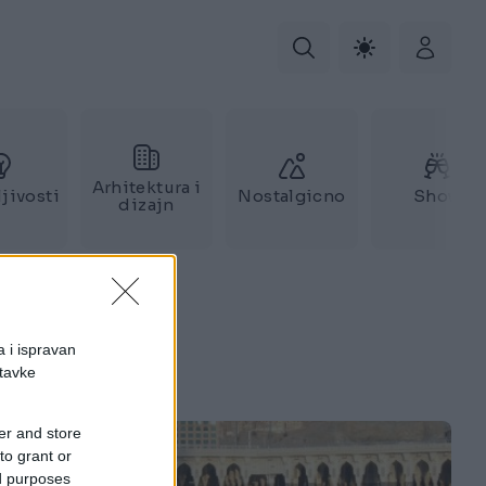
Arhitektura i
jivosti
Nostalgicno
Show
dizajn
a i ispravan
stavke
er and store
to grant or
ed purposes