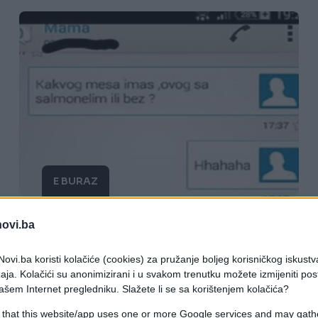
E BURAZ
01.02.17. 07:58
novi.ba
Mama koja prati trendove u svemu, ali
ovi.ba koristi kolačiće (cookies) za pružanje boljeg korisničkog iskustv
ovo će sin da pokuša
aja. Kolačići su anonimizirani i u svakom trenutku možete izmijeniti po
ašem Internet pregledniku. Slažete li se sa korištenjem kolačića?
Saznaj više
 that this website/app uses one or more Google services and may gath