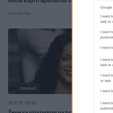
može kupiti apsolutno sve
Google 
Saznaj više
I want t
web or d
I want t
purpose
I want 
I want t
web or d
I want t
or app.
E BURAZ
I want t
31.01.17. 20:52
I want t
authenti
Žene sa pirsingom na bradavicama: