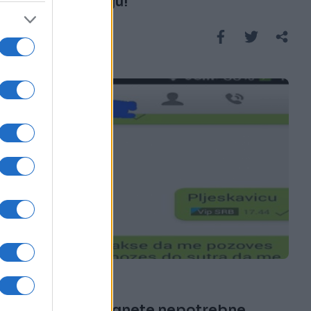
Buraz ima ideju!
Saznaj više
E BURAZ
31.01.17. 16:34
Kako da izbjegnete nepotrebne