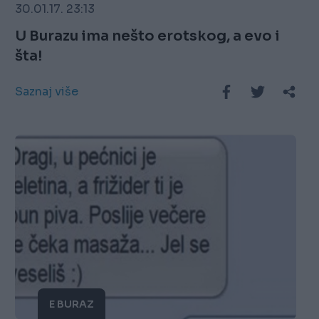
30.01.17. 23:13
U Burazu ima nešto erotskog, a evo i
šta!
Saznaj više
E BURAZ