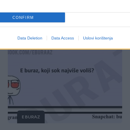
kraja ili vam je mama kratkog fitilja
CONFIRM
Saznaj više
Data Deletion
Data Access
Uslovi korištenja
E BURAZ