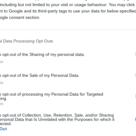
including but not limited to your visit or usage behaviour. You may click 
 to Google and its third-party tags to use your data for below specifi
ogle consent section.
l Data Processing Opt Outs
o opt-out of the Sharing of my personal data.
In
o opt-out of the Sale of my Personal Data.
In
to opt-out of processing my Personal Data for Targeted
ing.
E BURAZ
In
o opt-out of Collection, Use, Retention, Sale, and/or Sharing
31.01.17. 23:31
ersonal Data that Is Unrelated with the Purposes for which it
lected.
Buraza boli noga, ali objašnjenje
Out