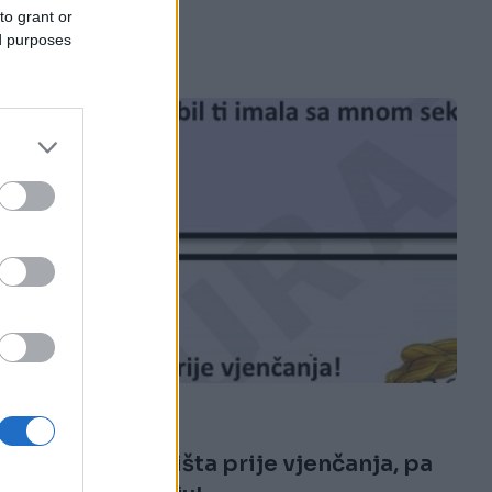
to grant or
ed purposes
E BURAZ
31.01.17. 23:26
Zumra neće ništa prije vjenčanja, pa