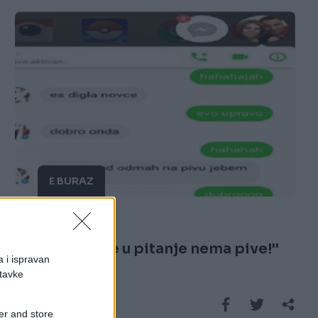
E BURAZ
01.02.17. 07:47
'' Kada su pare u pitanje nema pive!''
a i ispravan
stavke
Saznaj više
er and store