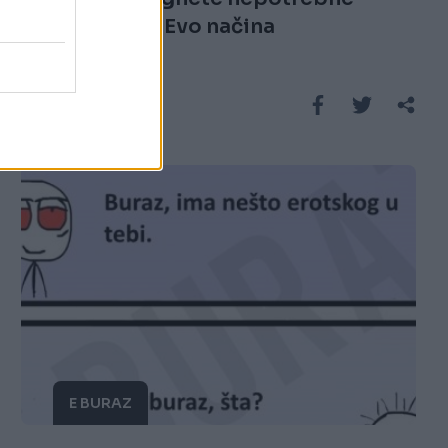
neugodnosti: Evo načina
Saznaj više
E BURAZ