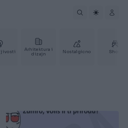
Arhitektura i
jivosti
Nostalgicno
Show
dizajn