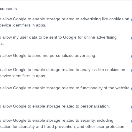
doktorice mu se nije dopalo!
consents
Saznaj više
o allow Google to enable storage related to advertising like cookies on
evice identifiers in apps.
o allow my user data to be sent to Google for online advertising
s.
to allow Google to send me personalized advertising.
o allow Google to enable storage related to analytics like cookies on
evice identifiers in apps.
o allow Google to enable storage related to functionality of the website
E BURAZ
o allow Google to enable storage related to personalization.
31.01.17. 17:01
o allow Google to enable storage related to security, including
cation functionality and fraud prevention, and other user protection.
E ovo se desi kad poruke ne čitate do