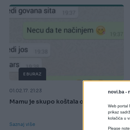
E BURAZ
01.02.17. 21:23
novi.ba -
Mamu je skupo koštala ova šala
Web portal N
prikaz sadrž
kolačića u v
Saznaj više
Please note