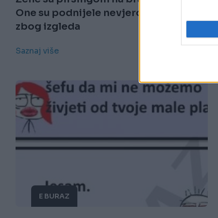
One su podnijele nevjerovatan bol
zbog izgleda
Saznaj više
E BURAZ