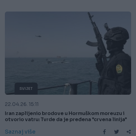
SVIJET
22.04.26. 15:11
Iran zaplijenio brodove u Hormuškom moreuzu i
otvorio vatru: Tvrde da je pređena "crvena linija"
Saznaj više