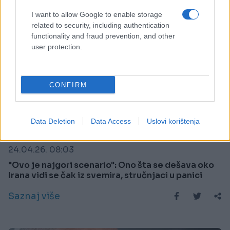
I want to allow Google to enable storage
related to security, including authentication
functionality and fraud prevention, and other
user protection.
CONFIRM
Data Deletion
Data Access
Uslovi korištenja
SVIJET
24.04.26. 08:03
"Ovo je najgori scenario": Ono šta se dešava oko
Irana vidi se čak iz svemira, stručnjaci u panici
Saznaj više