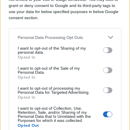
grant or deny consent to Google and its third-party tags to
use your data for below specified purposes in below Google
consent section.
Personal Data Processing Opt Outs
I want to opt-out of the Sharing of my
personal data.
Opted In
SVIJET
I want to opt-out of the Sale of my
Personal Data.
Opted In
24.04.26. 08:36
Rubio: Iranski fudbalski tim može da učestvuje na
I want to opt-out of processing my
Personal Data for Targeted Advertising.
Svjetskom prvenstvu u SAD
Opted In
Saznaj više
I want to opt-out of Collection, Use,
Retention, Sale, and/or Sharing of my
Personal Data that Is Unrelated with the
Purposes for which it was collected.
Opted Out