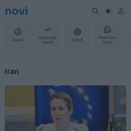
novi
Najnovije
Praktična
P
Vijesti
Sport
vijesti
žena
Iran