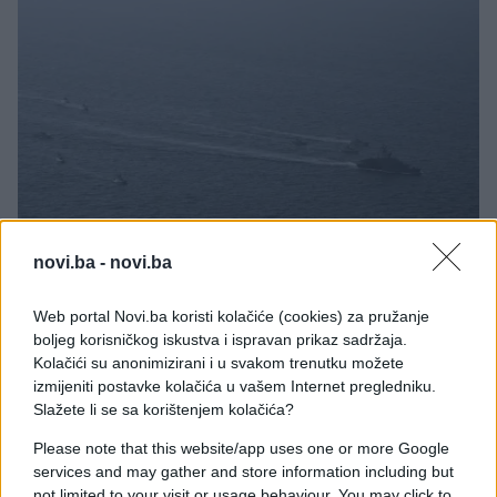
SVIJET
novi.ba -
novi.ba
24.04.26. 09:35
Web portal Novi.ba koristi kolačiće (cookies) za pružanje
boljeg korisničkog iskustva i ispravan prikaz sadržaja.
Normalizacija zračnog prometa u Iranu
Kolačići su anonimizirani i u svakom trenutku možete
izmijeniti postavke kolačića u vašem Internet pregledniku.
Saznaj više
Slažete li se sa korištenjem kolačića?
Please note that this website/app uses one or more Google
services and may gather and store information including but
not limited to your visit or usage behaviour. You may click to