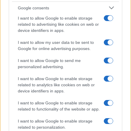
Google consents
I want to allow Google to enable storage
related to advertising like cookies on web or
device identifiers in apps.
I want to allow my user data to be sent to
Google for online advertising purposes.
I want to allow Google to send me
personalized advertising.
SVIJET
I want to allow Google to enable storage
24.04.26. 08:11
related to analytics like cookies on web or
Iran “prijateljske zemlje” oslobađa takse za
device identifiers in apps.
prolaz kroz Hormuz, među njima i Rusija
I want to allow Google to enable storage
Saznaj više
related to functionality of the website or app.
I want to allow Google to enable storage
related to personalization.