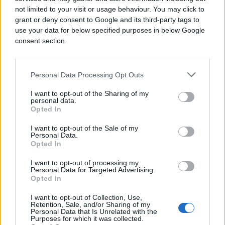
not limited to your visit or usage behaviour. You may click to
grant or deny consent to Google and its third-party tags to
use your data for below specified purposes in below Google
consent section.
Personal Data Processing Opt Outs
I want to opt-out of the Sharing of my
personal data.
Opted In
BOSNA I HERCEGOVINA
I want to opt-out of the Sale of my
05.05.25. 21:26
Personal Data.
Opted In
Nebojša Vukanović: Spremili smo platformu,
smijenit ćemo Krišto i Čavaru
I want to opt-out of processing my
Personal Data for Targeted Advertising.
Opted In
Saznaj više
I want to opt-out of Collection, Use,
Retention, Sale, and/or Sharing of my
Personal Data that Is Unrelated with the
Purposes for which it was collected.