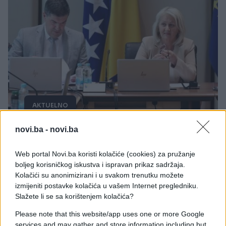
AKTUELNO
novi.ba -
novi.ba
07.05.25. 14:02
Magazinović: Rješenje krize - Borjana Krišto treba
Web portal Novi.ba koristi kolačiće (cookies) za pružanje
staviti samo 1 potpis
boljeg korisničkog iskustva i ispravan prikaz sadržaja.
Kolačići su anonimizirani i u svakom trenutku možete
Saznaj više
izmijeniti postavke kolačića u vašem Internet pregledniku.
Slažete li se sa korištenjem kolačića?
Please note that this website/app uses one or more Google
services and may gather and store information including but