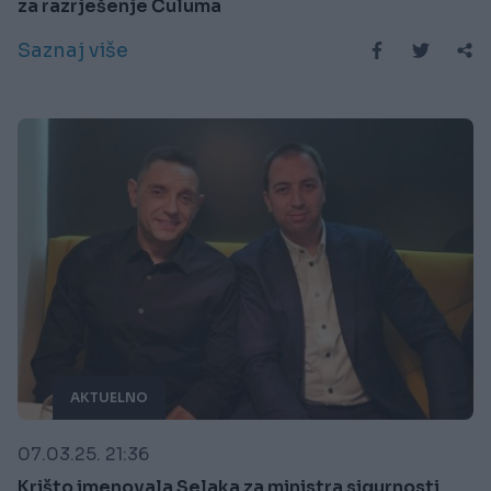
za razrješenje Ćuluma
Saznaj više
AKTUELNO
07.03.25. 21:36
Krišto imenovala Selaka za ministra sigurnosti