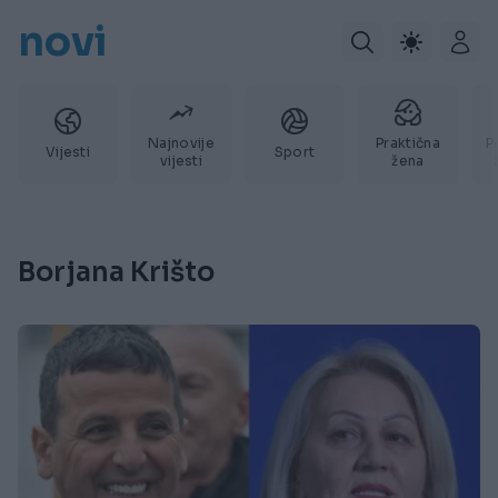
novi
Najnovije
Praktična
P
Vijesti
Sport
vijesti
žena
Borjana Krišto