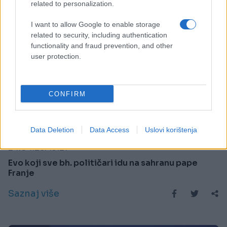
related to personalization.
I want to allow Google to enable storage
related to security, including authentication
functionality and fraud prevention, and other
user protection.
CONFIRM
BOSNA I HERCEGOVINA
Data Deletion
Data Access
Uslovi korištenja
24.04.25. 19:21
Evo koji sve bh. političari idu na sahranu pape
Franje
Saznaj više