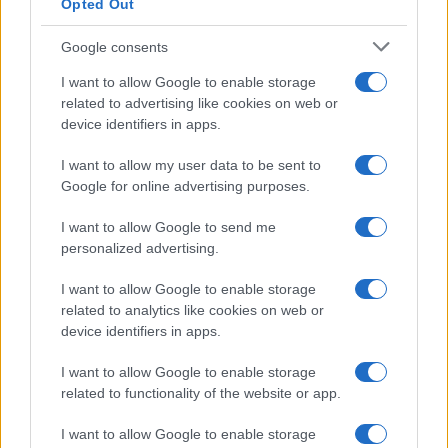
Opted Out
Google consents
I want to allow Google to enable storage
related to advertising like cookies on web or
device identifiers in apps.
I want to allow my user data to be sent to
Google for online advertising purposes.
I want to allow Google to send me
VIJESTI
personalized advertising.
26.04.25. 09:39
I want to allow Google to enable storage
Na sahrani papi Franji iz BiH prisustvuju Denis
related to analytics like cookies on web or
Bećirović, Željka Cvijanović i Borjana Krišto
device identifiers in apps.
Saznaj više
I want to allow Google to enable storage
related to functionality of the website or app.
I want to allow Google to enable storage