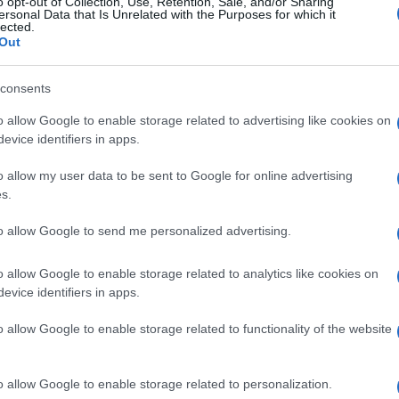
o opt-out of Collection, Use, Retention, Sale, and/or Sharing
ersonal Data that Is Unrelated with the Purposes for which it
lected.
Out
consents
o allow Google to enable storage related to advertising like cookies on
evice identifiers in apps.
o allow my user data to be sent to Google for online advertising
s.
to allow Google to send me personalized advertising.
FUN VIDEO
o allow Google to enable storage related to analytics like cookies on
evice identifiers in apps.
26.10.16. 16:47
o allow Google to enable storage related to functionality of the website
Urnebesno: Pogledajte kako
njemački ovčar pomaže mačiću da se
popne uz stepenice (VIDEO)
o allow Google to enable storage related to personalization.