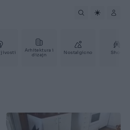
Arhitektura i
jivosti
Nostalgicno
Show
dizajn