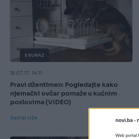
E BURAZ
18.07.17. 14:11
Pravi džentlmen: Pogledajte kako
njemački ovčar pomaže u kućnim
poslovima (VIDEO)
Saznaj više
novi.ba -
Web portal N