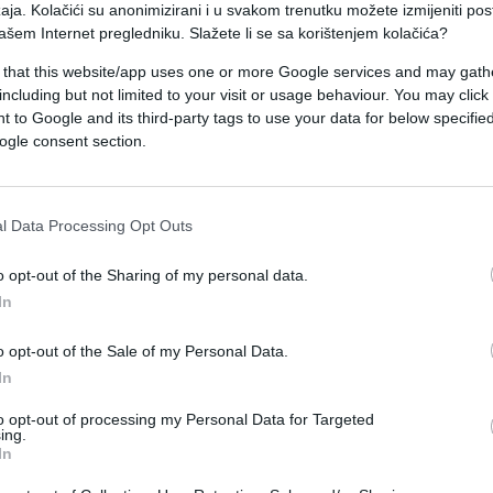
aja. Kolačići su anonimizirani i u svakom trenutku možete izmijeniti po
ašem Internet pregledniku. Slažete li se sa korištenjem kolačića?
 that this website/app uses one or more Google services and may gath
including but not limited to your visit or usage behaviour. You may click 
 to Google and its third-party tags to use your data for below specifi
ogle consent section.
l Data Processing Opt Outs
FUN VIDEO
o opt-out of the Sharing of my personal data.
In
08.12.16. 21:44
o opt-out of the Sale of my Personal Data.
Pas je bio na čamcu i vidio delfine u
In
vodi, a onda uradio nešto potpuno
neočekivano (VIDEO)
to opt-out of processing my Personal Data for Targeted
ing.
In
Saznaj više