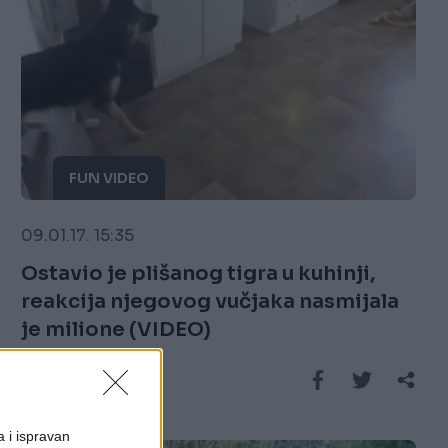
FUN VIDEO
09.01.17. 15:35
Ostavio je plišanog tigra u kuhinji,
reakcija njegovog vučjaka nasmijala
je milione (VIDEO)
Saznaj više
a i ispravan