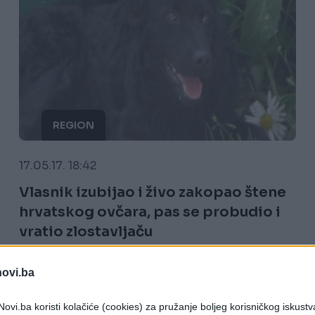
REGION
17.05.17. 18:42
Vlasnik izubijao i živo zakopao štene
hrvatskog ovčara, pas se probudio i
vratio zlostavljaču
Saznaj više
novi.ba
ovi.ba koristi kolačiće (cookies) za pružanje boljeg korisničkog iskustv