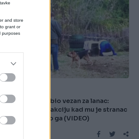
stavke
er and store
to grant or
ed purposes
VIDEO
27.11.16. 16:12
Cijeli život je bio vezan za lanac:
Pogledajte reakciju kad mu je stranac
prišao i pustio ga (VIDEO)
Saznaj više