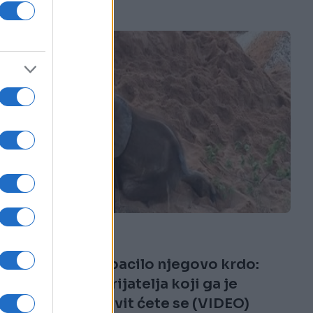
FUN VIDEO
24.10.16. 21:21
Slonića je odbacilo njegovo krdo:
Kada vidite prijatelja koji ga je
spasio, oduševit ćete se (VIDEO)