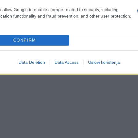
o allow Google to enable storage related to security, including
Saznaj više
cation functionality and fraud prevention, and other user protection.
CONFIRM
Data Deletion
Data Access
Uslovi korištenja