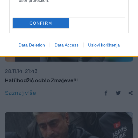
user protection.
CONFIRM
Data Deletion
Data Access
Uslovi korištenja
FUDBAL
28.11.14. 21:43
Halilhodžić odbio Zmajeve?!
Saznaj više