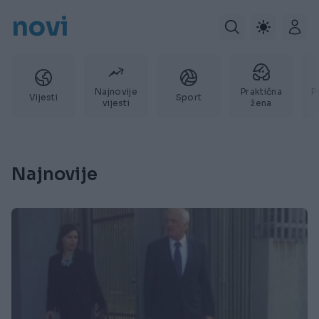
novi
Najnovije
Praktična
P
Vijesti
Sport
vijesti
žena
Najnovije