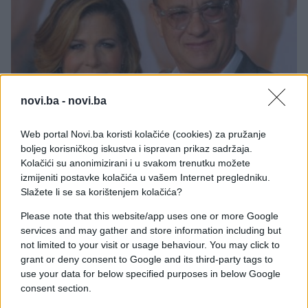
novi.ba -
novi.ba
KIOSK
Web portal Novi.ba koristi kolačiće (cookies) za pružanje
boljeg korisničkog iskustva i ispravan prikaz sadržaja.
Kolačići su anonimizirani i u svakom trenutku možete
29.11.14. 00:11
izmijeniti postavke kolačića u vašem Internet pregledniku.
Ove godine svjetla božićne jelke pali Tom Hanks
Slažete li se sa korištenjem kolačića?
Saznaj više
Please note that this website/app uses one or more Google
services and may gather and store information including but
not limited to your visit or usage behaviour. You may click to
grant or deny consent to Google and its third-party tags to
use your data for below specified purposes in below Google
consent section.