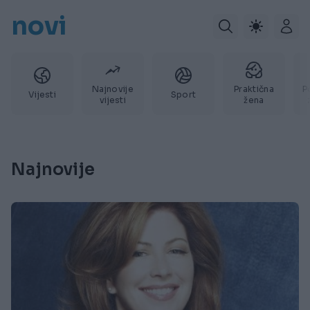
novi
Najnovije
Praktična
P
Vijesti
Sport
vijesti
žena
Najnovije