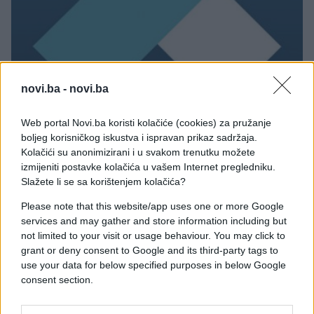
BOSNA I HERCEGOVINA
novi.ba -
novi.ba
29.12.14. 17:04
Web portal Novi.ba koristi kolačiće (cookies) za pružanje
Udruženje BH novinari: Ovo je najbrutalniji atak na
boljeg korisničkog iskustva i ispravan prikaz sadržaja.
slobodu izražavanja
Kolačići su anonimizirani i u svakom trenutku možete
izmijeniti postavke kolačića u vašem Internet pregledniku.
Saznaj više
Slažete li se sa korištenjem kolačića?
Please note that this website/app uses one or more Google
services and may gather and store information including but
not limited to your visit or usage behaviour. You may click to
grant or deny consent to Google and its third-party tags to
use your data for below specified purposes in below Google
consent section.