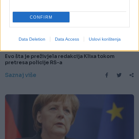
CONFIRM
BOSNA I HERCEGOVINA
Data Deletion
Data Access
Uslovi korištenja
29.12.14. 16:44
Evo šta je preživjela redakcija Klixa tokom
pretresa policije RS-a
Saznaj više