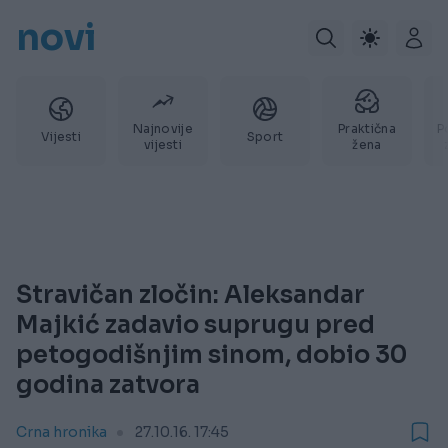
novi
Najnovije
Praktična
P
Vijesti
Sport
vijesti
žena
Stravičan zločin: Aleksandar
Majkić zadavio suprugu pred
petogodišnjim sinom, dobio 30
godina zatvora
Crna hronika
27.10.16. 17:45