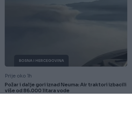
BOSNA I HERCEGOVINA
Prije oko 1h
Požar i dalje gori iznad Neuma: Air traktori izbacili
više od 86.000 litara vode
Saznaj više