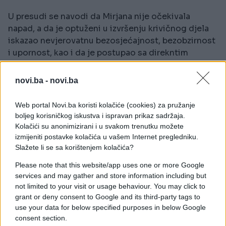
U presudi se navodi da Mirjana nije očekivala
napad, a da je optuženi u izvršenju krivičnog djela
iskazao nevjerovatnu bezosjećajnost, bezobzirnost
i upornost, kao i da je postupao sa direkntim
umišljajem.
novi.ba -
novi.ba
Nakon zločina Majkić je otišao u kuhinju i pio rakiju,
da bi sat i po vremena kasnije sina odveo sprat niže
Web portal Novi.ba koristi kolačiće (cookies) za pružanje
u stan Mirjaninih roditelja. Kada su mu otvorili vrata
boljeg korisničkog iskustva i ispravan prikaz sadržaja.
predao im je dječaka uz riječi: "Evo, što ste tražili to
Kolačići su anonimizirani i u svakom trenutku možete
ste i dobili". Šokiranim ljudima je saopštio da je
izmijeniti postavke kolačića u vašem Internet pregledniku.
ubio Mirjanu i oni su u nevjerici otrčali do njenog
Slažete li se sa korištenjem kolačića?
stana, gdje su je zatekli mrtvu.
Please note that this website/app uses one or more Google
services and may gather and store information including but
Nakon što je sina predao baki i djedu Majkić je
not limited to your visit or usage behaviour. You may click to
otišao u Policijsku stanicu u Gradišci i dežurnim
grant or deny consent to Google and its third-party tags to
policajcima je rekao da je "zadavio ženu". Potom je
use your data for below specified purposes in below Google
uhapšen i od tada se nalazi u pritvoru.
consent section.