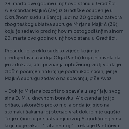
29. marta ove godine u njihovo stanu u Gradišci.
Aleksandar Majkić (39) iz Gradiške osuđen je u
Okružnom sudu u Banjoj Luci na 30 godina zatvora
zbog teškog ubistva supruge Mirjane Majkić (39),
koju je zadavio pred njihovim petogodišnjim sinom
29. marta ove godine u njihovo stanu u Gradišci.
Presudu je izreklo sudsko vijeće kojim je
predsjedavala sudija Olga Pantić koja je navela da
je iz dokaza, ali i priznanja optuženog vidljivo da je
zločin počinjen na krajnje podmukao način, jer je
Majkić suprugu zadavio na spavanju, piše Avaz.
- Dok je Mirjana bezbrižno spavala u zagrljaju svog
sina Đ. M. u dnevnom boravku, Aleksandar joj je
prišao, zakoračio preko nje, a onda joj sjeo na
stomak i šakama joj stegao vrat dok je nije ugušio.
To je učinio u prisustvu njihovog 5-godišnjeg sina
koji mu je vikao: "Tata nemoj!" - rekla je Pantićeva.