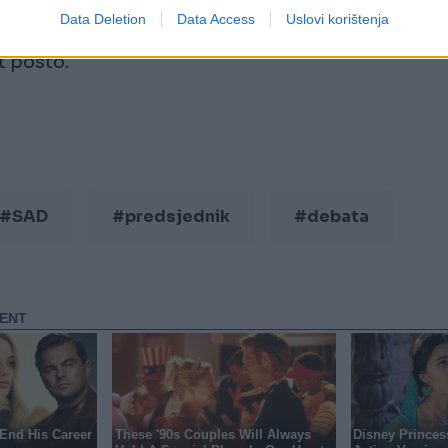
Data Deletion
Data Access
Uslovi korištenja
inton prednost od četiri posto, dok joj
t posto.
#SAD
#predsjednik
#debata