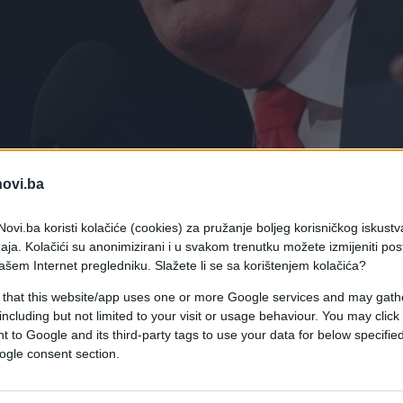
novi.ba
ovi.ba koristi kolačiće (cookies) za pružanje boljeg korisničkog iskustv
aja. Kolačići su anonimizirani i u svakom trenutku možete izmijeniti po
ašem Internet pregledniku. Slažete li se sa korištenjem kolačića?
ary Clinton suočit će se večeras u trećoj i posljednjoj,
 that this website/app uses one or more Google services and may gath
sualnim skandalima i nekadašnjim e-mailovima nego
including but not limited to your visit or usage behaviour. You may click 
 to Google and its third-party tags to use your data for below specifi
ogle consent section.
i Hillary Clinton suočit će se večeras u trećoj i
a se više bavi seksualnim skandalima i nekadašnji