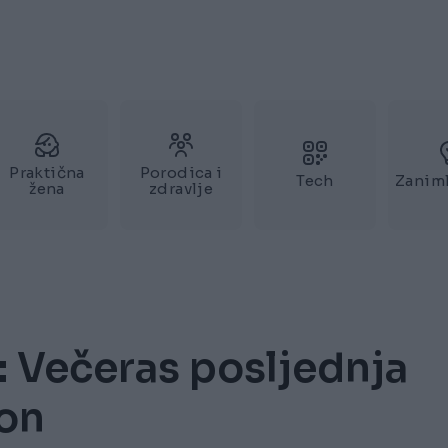
Praktična
Porodica i
Tech
Zaniml
žena
zdravlje
: Večeras posljednja
on