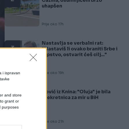
Cazina, osumnjičeni brzo
uhapšen
Prije oko 17h
Nastavlja se verbalni rat:
3
"Nastaviš li ovako braniti Srbe i
srpstvo, ostvarit ćeš cilj..."
a i ispravan
Prije oko 19h
stavke
Čović iz Knina: "Oluja" je bila
er and store
4
prekretnica za mir u BiH
to grant or
ed purposes
Prije oko 21h
m