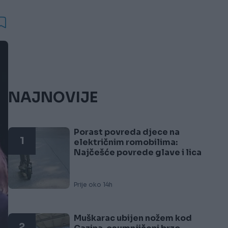
NAJNOVIJE
Porast povreda djece na
1
električnim romobilima:
Najčešće povrede glave i lica
Prije oko 14h
Muškarac ubijen nožem kod
2