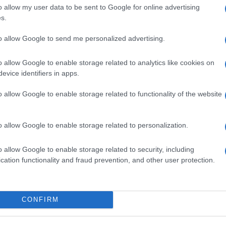
o allow my user data to be sent to Google for online advertising
s.
ihov kandidat nije pretjerano disciplinovan i
to allow Google to send me personalized advertising.
vokacije Hillary Clinton.
o allow Google to enable storage related to analytics like cookies on
evice identifiers in apps.
razočara i uhvati se za nju"
, rekao je Maden.
o allow Google to enable storage related to functionality of the website
mpova najbolja šansa da preokrene utrku, malo j
nal navodi da politikolozi ocjenjuju da će to biti
o allow Google to enable storage related to personalization.
etnica u predsjedničkoj trci.
o allow Google to enable storage related to security, including
je neubjedljivog nastupa u drugoj debati i razvo
cation functionality and fraud prevention, and other user protection.
e javile nove žene koje ga optužuju za napade u
CONFIRM
od preko sedam posto, dok joj kladionice daju o