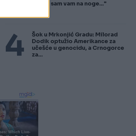
3
Došao sam vam na noge..."
4
Šok u Mrkonjić Gradu: Milorad
Dodik optužio Amerikance za
učešće u genocidu, a Crnogorce
za...