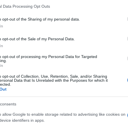
edlozima.
l Data Processing Opt Outs
ublikanca Donalda Trumpa da promijeni smjer tr
o opt-out of the Sharing of my personal data.
atske partije Hillary Clinton.
In
nton ulaze s različitim motivima, očekuje se i
o opt-out of the Sale of my Personal Data.
In
to opt-out of processing my Personal Data for Targeted
esivno krenuti na rivalku s optužbama o spornim
ing.
In
kosti s Wall streetom i dugim skandalima iz njenih
o opt-out of Collection, Use, Retention, Sale, and/or Sharing
ersonal Data that Is Unrelated with the Purposes for which it
lected.
s povremenim provokacijama koje bi kao i
Out
k Trumpove argumentacije.
consents
o povoljan utisak dok je napadao Clinton po
o allow Google to enable storage related to advertising like cookies on
 ekonomskih pitanja, ali je ona uspijevala da
evice identifiers in apps.
e poslove, odnos prema ženama i radikalne