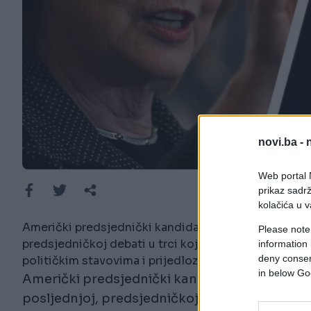
novi.ba -
Web portal N
prikaz sadrž
kolačića u v
Američki predsjednički kandidati Donald Trump i Hill
Please note
predsjedničkoj debati u trci koja se više bavi sek
information 
deny consent
političkim stavovima i prijedlozima.
in below Go
Američki predsjednički kandidati Donald Trump 
posljednjoj, predsjedničkoj debati u trci koj