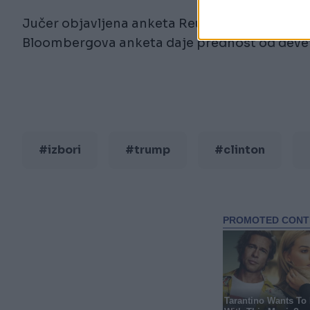
Jučer objavljena anketa Reuters/Ipsis daje Cl
Bloombergova anketa daje prednost od deve
#izbori
#trump
#clinton