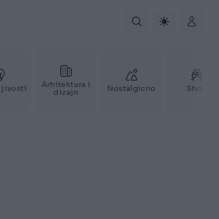
Arhitektura i
jivosti
Nostalgicno
Show
dizajn