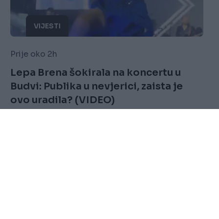
VIJESTI
Prije oko 2h
Lepa Brena šokirala na koncertu u
Budvi: Publika u nevjerici, zaista je
ovo uradila? (VIDEO)
Saznaj više
FOLLOW