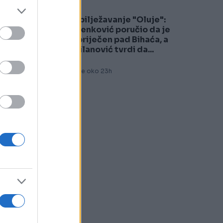
Obilježavanje "Oluje":
5
ke
Plenković poručio da je
spriječen pad Bihaća, a
Milanović tvrdi da...
Prije oko 23h