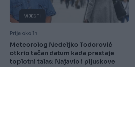
VIJESTI
Prije oko 1h
Meteorolog Nedeljko Todorović
otkrio tačan datum kada prestaje
toplotni talas: Najavio i pljuskove
Saznaj više
novi