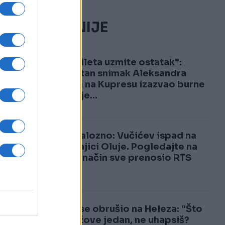
NAJČITANIJE
1
"Od Mileta uzmite ostatak":
Šokantan snimak Aleksandra
Vučića na Kupresu izazvao burne
reakcije...
e
2
Skandalozno: Vučićev ispad na
godišnjici Oluje. Pogledajte na
ja
koji je način sve prenosio RTS
ko
Vučić se obrušio na Heleza: "Što
me, lažove jedan, ne uhapsiš?