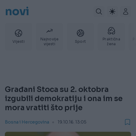
novi
Najnovije
Praktična
P
Vijesti
Sport
vijesti
žena
Građani Stoca su 2. oktobra
izgubili demokratiju i ona im se
mora vratiti što prije
Bosna i Hercegovina
19.10.16. 13:05