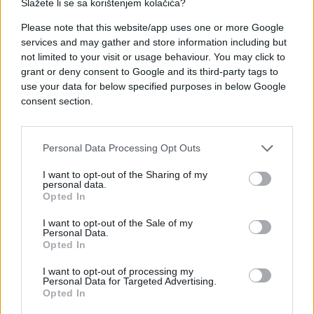
Slažete li se sa korištenjem kolačića?
Ambasador Moore danas je u posjeti Banjoj Luci,
Please note that this website/app uses one or more Google
services and may gather and store information including but
gdje je na Pravnom fakultetu održao predavanje o
not limited to your visit or usage behaviour. You may click to
temi "Bezbjednost i saradnja u Bosni i
grant or deny consent to Google and its third-party tags to
Hercegovini“, sa posebnim osvrtom na ulogu
use your data for below specified purposes in below Google
Misije OSCE-a u BiH, njene ciljeve i aktivnosti.
consent section.
Tokom boravka u Banjoj Luci, ambasador Moore će
se sastati i sa novoizabranim gradonačelnikom
Personal Data Processing Opt Outs
Igorom Radojičićem i direktorom Policije
Republike Srpske Darkom Ćulumom.
I want to opt-out of the Sharing of my
personal data.
Opted In
I want to opt-out of the Sale of my
Personal Data.
Opted In
I want to opt-out of processing my
Personal Data for Targeted Advertising.
Opted In
#demokratija
#bih