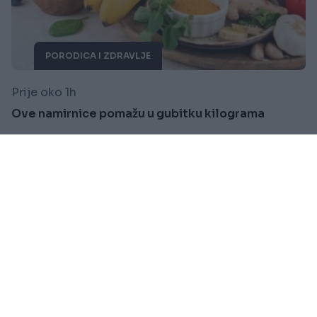
PORODICA I ZDRAVLJE
Prije oko 1h
Ove namirnice pomažu u gubitku kilograma
Saznaj više