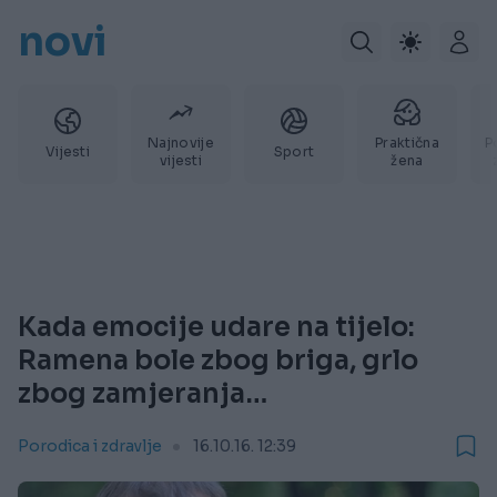
novi
Najnovije
Praktična
P
Vijesti
Sport
vijesti
žena
Kada emocije udare na tijelo:
Ramena bole zbog briga, grlo
zbog zamjeranja…
Porodica i zdravlje
16.10.16. 12:39