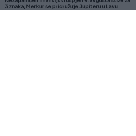
Nezapamćen finansijski uspjeh 9. avgusta stiže za
3 znaka, Merkur se pridružuje Jupiteru u Lavu
Saznaj više
VIJESTI
Prije oko 2h