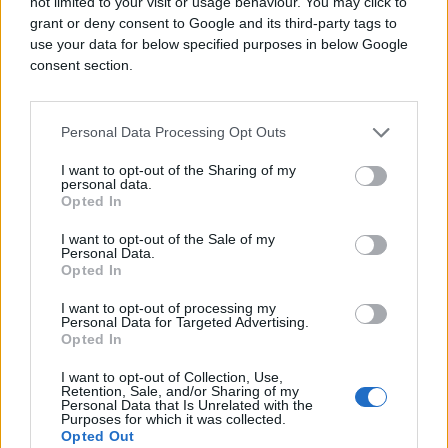
not limited to your visit or usage behaviour. You may click to
grant or deny consent to Google and its third-party tags to
Stopala – apatija nožni.
use your data for below specified purposes in below Google
consent section.
Zglobovi – manjak radosti, zapostavljenost
vlastitih snova i želja.
Personal Data Processing Opt Outs
(24sata.hr)
I want to opt-out of the Sharing of my
personal data.
Opted In
I want to opt-out of the Sale of my
Personal Data.
Opted In
I want to opt-out of processing my
Personal Data for Targeted Advertising.
#bol
#odgovori
Opted In
I want to opt-out of Collection, Use,
#zdravstveni problemi
Retention, Sale, and/or Sharing of my
Personal Data that Is Unrelated with the
Purposes for which it was collected.
#doktorica
#razlozi
Opted Out