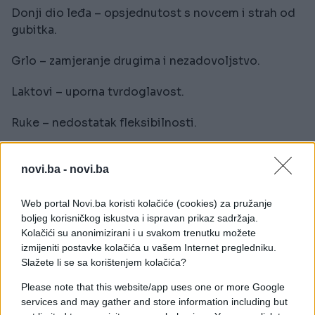
Donji dio leđa – opsjednutost s novcem i strah od
gubitka.
Grlo – zamjeranje drugima i nezadovoljstvo.
Laktovi – uporna tvrdoglavost.
Ruke – nedostatak fleksibilnosti.
Pluća – manjak potpore.
novi.ba -
novi.ba
Trbuh, želudac – financijske brige.
Web portal Novi.ba koristi kolačiće (cookies) za pružanje
Kukovi – strah od promjena.
boljeg korisničkog iskustva i ispravan prikaz sadržaja.
Kolačići su anonimizirani i u svakom trenutku možete
Dlanovi – osjećaj izoliranosti i usamljenosti.
izmijeniti postavke kolačića u vašem Internet pregledniku.
Slažete li se sa korištenjem kolačića?
Koljena – veliki ego.
Please note that this website/app uses one or more Google
services and may gather and store information including but
Potkoljenice – stres, posesivnost i ljubomora.