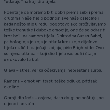
“udaraju” na koji dio tijela.
Poenta je da moramo biti dobri prema sebi i prema
drugima Naše tijelo podnosi sve naše osjećaje i
kada nešto nije u redu, pogotovo ako proživljavamo
teške trenutke i duboke emocije, one će se odraziti
kroz bol i na samom tijelu. Doktorica Susan Babel,
psihologinja je koja je otkrila kroz koje dijelove
tijela različiti osjećaji izbijaju, piše Brightside. Ovo
su njena otkrića – koji dio tijela vas boli i šta je
uzrokovalo tu bol:
Glava – stres, velika očekivanja, neprestana žurba.
Ramena – emotivni teret, teške odluke, pritisak
okoline.
Gornji dio leđa – osjećaj da ih drugi ne poštuju, ne
cijene i ne vole.