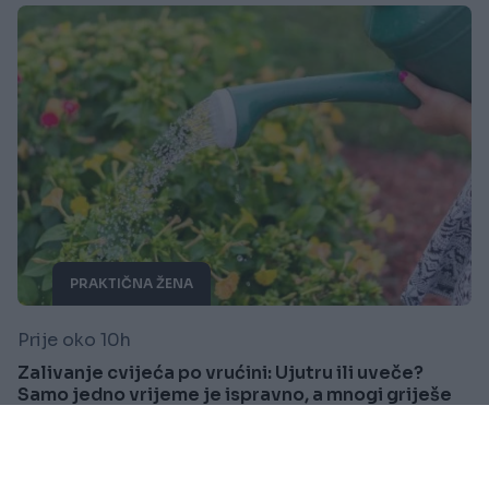
PRAKTIČNA ŽENA
Prije oko 10h
Zalivanje cvijeća po vrućini: Ujutru ili uveče?
Samo jedno vrijeme je ispravno, a mnogi griješe
Saznaj više