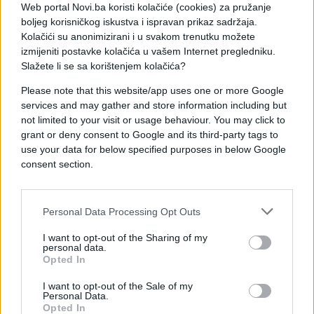
krivičnu odgovornost.
Web portal Novi.ba koristi kolačiće (cookies) za pružanje
boljeg korisničkog iskustva i ispravan prikaz sadržaja.
Na sjednici Izvršnog komiteta SNSD-a razmatrani
Kolačići su anonimizirani i u svakom trenutku možete
su i dobri rezultati stranke osvojeni na proteklim
izmijeniti postavke kolačića u vašem Internet pregledniku.
lokalnim izborima.
Slažete li se sa korištenjem kolačića?
Please note that this website/app uses one or more Google
(Fena)
services and may gather and store information including but
not limited to your visit or usage behaviour. You may click to
grant or deny consent to Google and its third-party tags to
use your data for below specified purposes in below Google
consent section.
#Dan RS
#snsd
Personal Data Processing Opt Outs
#referendum rs
#nikola špirić
I want to opt-out of the Sharing of my
personal data.
Opted In
#neradni dan
I want to opt-out of the Sale of my
Personal Data.
Opted In