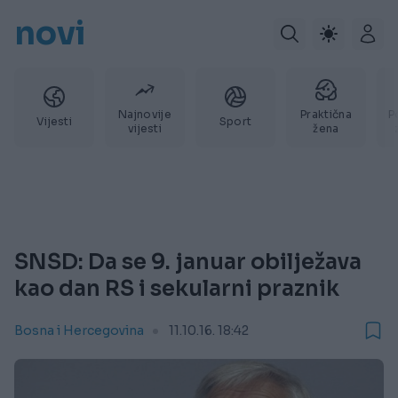
novi
Najnovije
Praktična
P
Vijesti
Sport
vijesti
žena
SNSD: Da se 9. januar obilježava
kao dan RS i sekularni praznik
Bosna i Hercegovina
11.10.16. 18:42