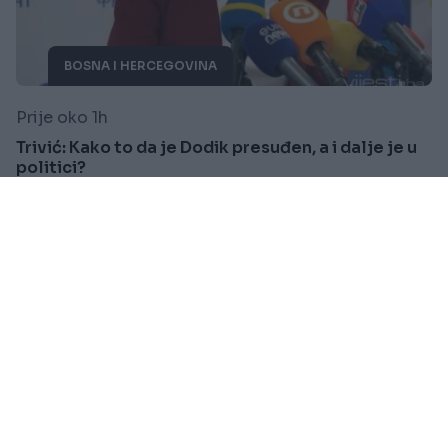
BOSNA I HERCEGOVINA
Prije oko 1h
Trivić: Kako to da je Dodik presuđen, a i dalje je u
politici?
Saznaj više