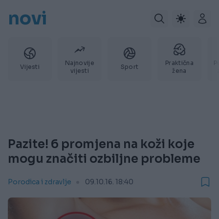
novi
Najnovije
Praktična
P
Vijesti
Sport
vijesti
žena
Pazite! 6 promjena na koži koje
mogu značiti ozbiljne probleme
Porodica i zdravlje
09.10.16. 18:40