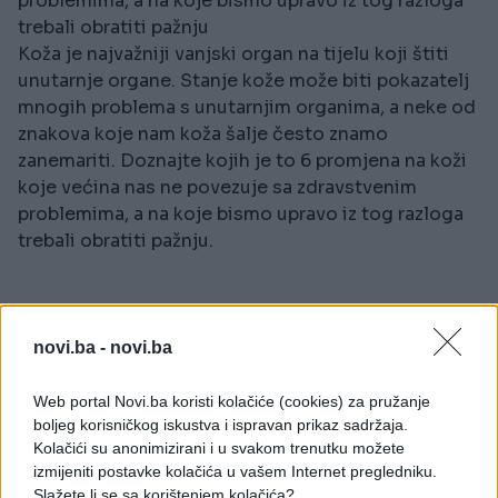
problemima, a na koje bismo upravo iz tog razloga
trebali obratiti pažnju
Koža je najvažniji vanjski organ na tijelu koji štiti
unutarnje organe. Stanje kože može biti pokazatelj
mnogih problema s unutarnjim organima, a neke od
znakova koje nam koža šalje često znamo
zanemariti. Doznajte kojih je to 6 promjena na koži
koje većina nas ne povezuje sa zdravstvenim
problemima, a na koje bismo upravo iz tog razloga
trebali obratiti pažnju.
novi.ba -
novi.ba
Web portal Novi.ba koristi kolačiće (cookies) za pružanje
boljeg korisničkog iskustva i ispravan prikaz sadržaja.
Kolačići su anonimizirani i u svakom trenutku možete
izmijeniti postavke kolačića u vašem Internet pregledniku.
Slažete li se sa korištenjem kolačića?