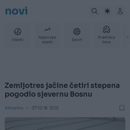
novi
Najnovije
Praktična
P
Vijesti
Sport
vijesti
žena
Zemljotres jačine četiri stepena
pogodio sjevernu Bosnu
Aktuelno
07.10.16. 12:15