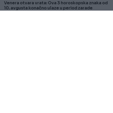
Venera otvara vrata: Ova 3 horoskopska znaka od
10. avgusta konačno ulaze u period zarade
Saznaj više
SVIJET
Prije oko 10h