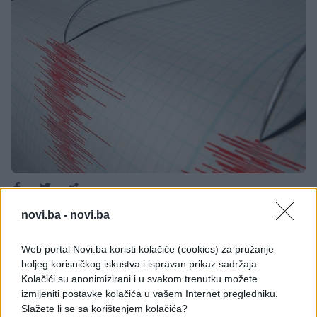
Zemljotres jačine četiri stepena prema Richterovoj
novi.ba -
novi.ba
skali potresao je područje sjeverne Bosne, dok je
epicentar registrovan nedaleko od hrvatskog
Web portal Novi.ba koristi kolačiće (cookies) za pružanje
boljeg korisničkog iskustva i ispravan prikaz sadržaja.
mjesta Đakovo.
Kolačići su anonimizirani i u svakom trenutku možete
Zemljotres jačine četiri stepena prema Richterovoj
izmijeniti postavke kolačića u vašem Internet pregledniku.
skali potresao je područje sjeverne Bosne, dok je
Slažete li se sa korištenjem kolačića?