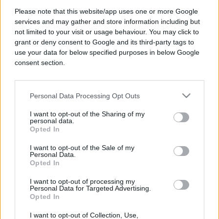
epicentar registrovan nedaleko od hrvatskog
mjesta Đakovo.
Please note that this website/app uses one or more Google
services and may gather and store information including but
not limited to your visit or usage behaviour. You may click to
Zemljotres su potvrdili instrumenti Geofizičkog
grant or deny consent to Google and its third-party tags to
odsjeka PMF-a u Zagrebu, a prema njihovoj
use your data for below specified purposes in below Google
evidenciji radi se o jačini od oko 4 stepena po
consent section.
Richteru. Nezvanično, zemljotres je zabilježen na
dubini od šest kilometara.
Personal Data Processing Opt Outs
Također, drhtanje tla se osjetilo i na području
Bosne i Hercegovine, posebno u okruženju Orašja,
I want to opt-out of the Sharing of my
personal data.
Bosanskog Šamca i Modriče.
Opted In
Intenzitet zemljotresa odgovara petom i šestom
I want to opt-out of the Sale of my
Personal Data.
stepenu Merkalijeve skale. Većina građana ga je
Opted In
osjetila, a potencijalna materijalna šteta je
nepostojeća ili minimalna.
I want to opt-out of processing my
Personal Data for Targeted Advertising.
Opted In
I want to opt-out of Collection, Use,