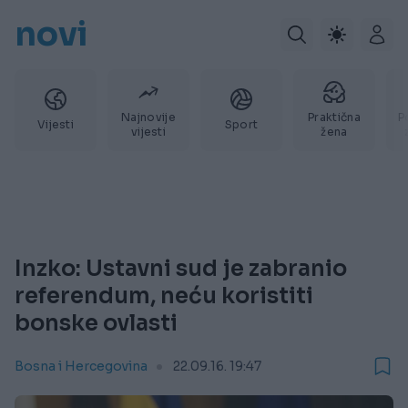
novi
Najnovije
Praktična
P
Vijesti
Sport
vijesti
žena
Inzko: Ustavni sud je zabranio
referendum, neću koristiti
bonske ovlasti
Bosna i Hercegovina
22.09.16. 19:47