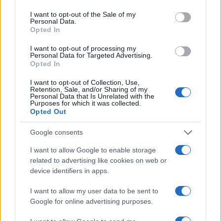
u BiH ima neke svoje interese
I want to opt-out of the Sale of my
Personal Data.
Opted In
"Napad na Ustavni sud, napad je na Dejtonski
sporazum. Ali vidi se da Rusija ima neke svoje
I want to opt-out of processing my
Personal Data for Targeted Advertising.
interese i to je tako"
, dodao je Inzko.
Opted In
Visoki predstavnik nije htio odgovoriti ni na pitanje
I want to opt-out of Collection, Use,
o Miloradu Dodiku tako da se ne zna hoće li
Retention, Sale, and/or Sharing of my
Personal Data that Is Unrelated with the
predsjednik RS-a biti sankcionisan. Umjesto toga
Purposes for which it was collected.
Opted Out
Inzko je rekao kako ne dozvoljava razgovor o ratu,
jer njega jednostavno neće biti.
Google consents
"Apeliram na sve Srbe koji su iz RS-a pobjegli u
I want to allow Google to enable storage
Srbiju, ali i na Bošnjake koji su otišli u Federaciju
related to advertising like cookies on web or
da se vrate",
zaključio je Inzko.
device identifiers in apps.
I want to allow my user data to be sent to
(Novi.ba)
Google for online advertising purposes.