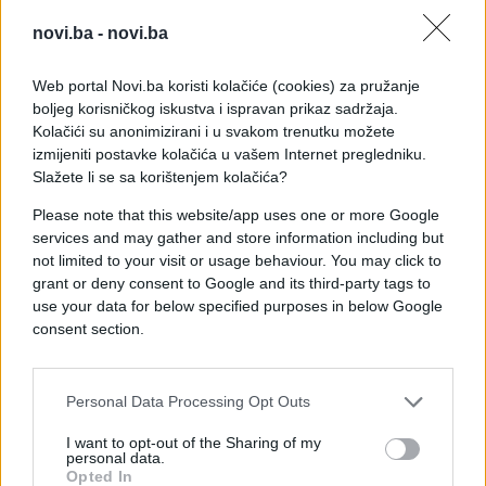
Ustavnog suda u vezi sa referendumom u RS-u.
novi.ba -
novi.ba
"Bonska ovlaštenja postoje, ali Ustavni Ustavni
sud je donio jako dobru odluku. On je zabranio
Web portal Novi.ba koristi kolačiće (cookies) za pružanje
referendum u RS-u. Znači, nema potrebe da ja to
boljeg korisničkog iskustva i ispravan prikaz sadržaja.
isto uradim"
, objasnio je Inzko.
Kolačići su anonimizirani i u svakom trenutku možete
izmijeniti postavke kolačića u vašem Internet pregledniku.
Slažete li se sa korištenjem kolačića?
Dok političari iz Banje Luke najavljuju kako će
izmijeniti Zakon o praznicima u skladu sa nalozima
Please note that this website/app uses one or more Google
Ustavnog suda, visoki predstavnik za BiH Valentin
services and may gather and store information including but
Inzko kaže da nema nikakve potrebe za
not limited to your visit or usage behaviour. You may click to
referendumom.
grant or deny consent to Google and its third-party tags to
use your data for below specified purposes in below Google
consent section.
"Referendum nema ustavnu podlogu, on nema
snagu. Puno će koštati, a neće biti nikakvih
pravnih posljedica"
, rekao je Inzko.
Personal Data Processing Opt Outs
Inzko je rekao da Rusija uvijek podržava njegov
I want to opt-out of the Sharing of my
izvještaj pred UN-om i prihvata teritorijalnu
personal data.
Opted In
cjelovitost i nezavisnost BiH, a dodao je i da Rusija