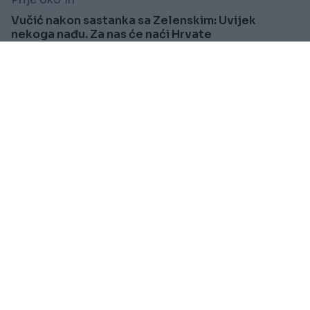
Vučić nakon sastanka sa Zelenskim: Uvijek
nekoga nađu. Za nas će naći Hrvate
Saznaj više
PRAKTIČNA ŽENA