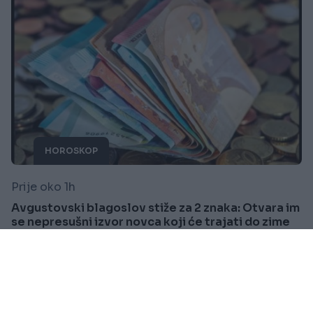
HOROSKOP
Prije oko 1h
Avgustovski blagoslov stiže za 2 znaka: Otvara im
se nepresušni izvor novca koji će trajati do zime
Saznaj više