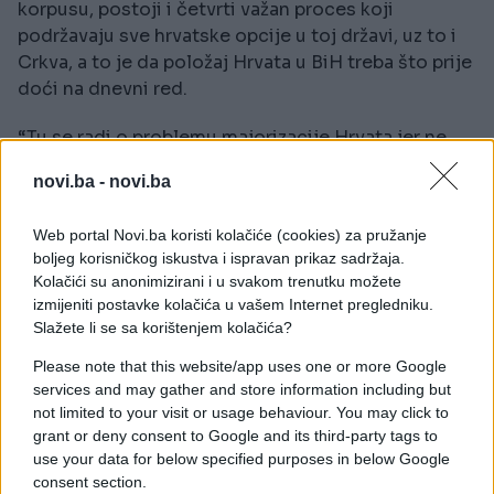
korpusu, postoji i četvrti važan proces koji
podržavaju sve hrvatske opcije u toj državi, uz to i
Crkva, a to je da položaj Hrvata u BiH treba što prije
doći na dnevni red.
“Tu se radi o problemu majorizacije Hrvata jer ne
mogu ostvariti ono što je duh i slovo Daytonskog i
novi.ba -
novi.ba
Washingtonskog sporazuma, prije svega
konstitutivnost i ravnopravnost u BiH. Sasvim je
Web portal Novi.ba koristi kolačiće (cookies) za pružanje
sigurno da će položaj Hrvata u BiH, ali i BiH biti
boljeg korisničkog iskustva i ispravan prikaz sadržaja.
najviši predmet interesa i hrvatske predsjednice, ali
Kolačići su anonimizirani i u svakom trenutku možete
čvrsto vjerujemo i nove hrvatske Vlade”, tvrdi dr.
izmijeniti postavke kolačića u vašem Internet pregledniku.
Granić.
Slažete li se sa korištenjem kolačića?
Please note that this website/app uses one or more Google
Nakon što je izgledno da će novi hrvatski premijer
services and may gather and store information including but
biti Andrej Plenković, postoji procjena da će biti i
not limited to your visit or usage behaviour. You may click to
znatno bolja suradnja u državnom vrhu i jasan stav
grant or deny consent to Google and its third-party tags to
prema BiH, smatra Granić.
use your data for below specified purposes in below Google
consent section.