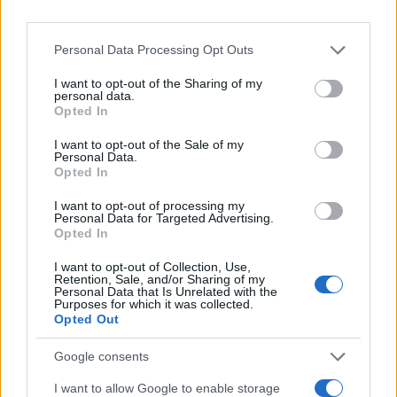
„Sada postoje uvjeti da Hrvatska ima jednu i jedinu
državnu politiku prema BiH i to je potpuno nova
kvaliteta. Toga do sada nije bilo i zato je važna
Personal Data Processing Opt Outs
buduća sinergija predsjednice i premijera“,
I want to opt-out of the Sharing of my
podsjetio je.
personal data.
Opted In
Nadodao je kako Andrej Plenković jako dobro
I want to opt-out of the Sale of my
poznaje stanje u BiH, a kao europarlamentarac u
Personal Data.
prosincu prošle godine bio je jedan od glavnih
Opted In
organizatora vrlo zapaženog skupa o BiH u
I want to opt-out of processing my
Bruxellesu na kojem je uz vrlo ugledne sudionike
Personal Data for Targeted Advertising.
govorila i visoka predstavnica za vanjske poslove
Opted In
EU Federica Mogherini.
I want to opt-out of Collection, Use,
Retention, Sale, and/or Sharing of my
Personal Data that Is Unrelated with the
Purposes for which it was collected.
Opted Out
Google consents
#new york
#Hrvatska
I want to allow Google to enable storage