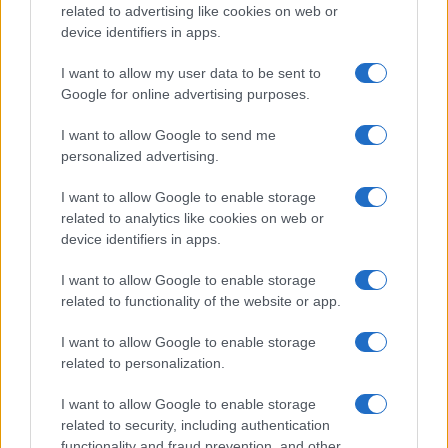
related to advertising like cookies on web or
#miro kovač
device identifiers in apps.
I want to allow my user data to be sent to
#kolinda grabar kitarović
Google for online advertising purposes.
#dejtonski mirovni sporazum
I want to allow Google to send me
personalized advertising.
#Evropska unija
I want to allow Google to enable storage
#Kolinda Grabar - Kitarović
related to analytics like cookies on web or
device identifiers in apps.
#Kolinda Grabar-Kitarović
I want to allow Google to enable storage
related to functionality of the website or app.
I want to allow Google to enable storage
related to personalization.
I want to allow Google to enable storage
related to security, including authentication
functionality and fraud prevention, and other