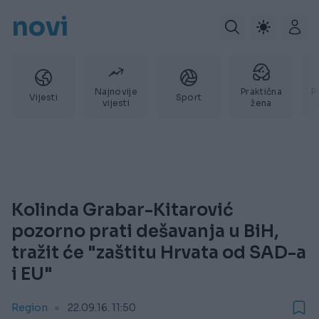
novi
Najnovije
Praktična
P
Vijesti
Sport
vijesti
žena
Kolinda Grabar-Kitarović
pozorno prati dešavanja u BiH,
tražit će "zaštitu Hrvata od SAD-a
i EU"
Region
22.09.16. 11:50