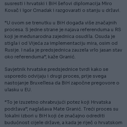
susresti i hrvatski i BiH šefovi diplomacija Miro
Kovač i Igor Crnadak i razgovarati o stanju u državi.
“U ovom se trenutku u BiH događa više značajnih
procesa. S jedne strane je najava referenduma u RS
koji je međunarodna zajednica osudila. Osuda je
stigla i od Vijeća za implementaciju mira, osim od
Rusije. I naša je predsjednica zauzela vrlo jasan stav
oko referenduma”, kaže Granić.
Savjetnik hrvatske predsjednice tvrdi kako se
usporedo odvijaju i drugi proces, prije svega
nastojanje Bruxellesa da BiH započne pregovore o
ulasku u EU.
“To je izuzetno ohrabrujući potez koji Hrvatska
podržava”, naglašava Mate Granić. Treći proces su
lokalni izbori u BiH koji će značajno odrediti
budućnost cijele države, a kada je riječ o hrvatskom