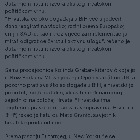
Jutarnjem listu iz izvora bliskog hrvatskom
političkom vrhu.
“Hrvatska će oko događaja u BiH već sljedećih
dana reagirati na visokoj razini prema Europskoj
uniji i SAD-u, kao i kroz Vijeće za implementaciju
mira i odigrat će čvrstu i aktivnu ulogu”, rečeno je
Jutarnjem listu iz izvora bliskog hrvatskom
političkom vrhu.
Sama predsjednica Kolinda Grabar-Kitarović koja je
u New Yorku na 71. zasjedanju Opće skupštine UN-a
pozorno prati sve što se događa u BiH, a hrvatski je
prioritet, među ostalim, ukazati međunarodnoj
zajednici na položaj Hrvata. “Hrvatska ima
legitimno pravo boriti se za ravnopravnost Hrvata u
BiH”, rekao je listu dr. Mate Granić, savjetnik
hrvatske predsjednice.
Prema pisanju Jutarnjeg, u New Yorku će se