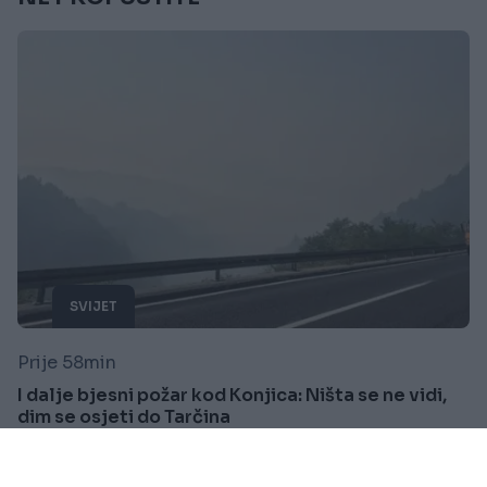
SVIJET
Prije 58min
I dalje bjesni požar kod Konjica: Ništa se ne vidi,
dim se osjeti do Tarčina
Saznaj više