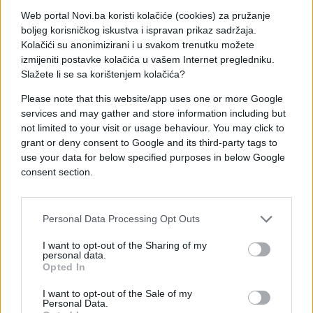
Web portal Novi.ba koristi kolačiće (cookies) za pružanje
boljeg korisničkog iskustva i ispravan prikaz sadržaja.
Drugo poluvrijeme smo otvorili veoma dobro i
Kolačići su anonimizirani i u svakom trenutku možete
vodili 51:42, ali su se domaći pribrali i preokrenuli
izmijeniti postavke kolačića u vašem Internet pregledniku.
(58:57). I u posljednjoj dionici imali smo plus devet,
Slažete li se sa korištenjem kolačića?
ali smo ušli u veoma neizvjesnu završnicu. Ipak, bili
Please note that this website/app uses one or more Google
smo spretniji i slavili sa 78:76. Ni ovaj trijumf nam
services and may gather and store information including but
nije bio dovoljan za odlazak na Eurobasket, jer
not limited to your visit or usage behaviour. You may click to
imamo groznu koš razliku.
grant or deny consent to Google and its third-party tags to
use your data for below specified purposes in below Google
Jusuf Nurkić je bio najbolji igrač susreta s double-
consent section.
double učinkom (21 poen i 11 skokova). Odličan je
bio i Miralem Halilović s 18 poena i 10 skokova, dok
je Gordić dodao 13 koševa. Massamba i Borg su
Personal Data Processing Opt Outs
predvodili domaće sa po 14 poena.
I want to opt-out of the Sharing of my
personal data.
Opted In
I want to opt-out of the Sale of my
Personal Data.