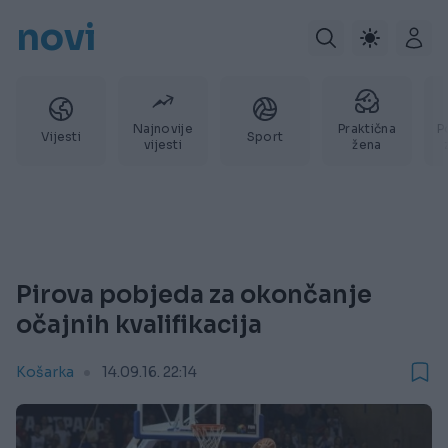
novi
Najnovije
Praktična
P
Vijesti
Sport
vijesti
žena
Pirova pobjeda za okončanje
očajnih kvalifikacija
Košarka
14.09.16. 22:14