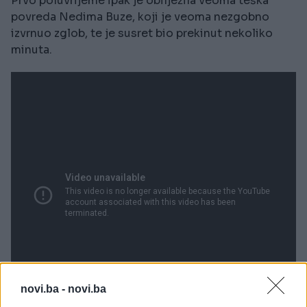
Prvo poluvrijeme ipak je obilježila veoma teška
povreda Nedima Buze, koji je veoma nezgobno
izvrnuo zglob, te je susret bio prekinut nekoliko
minuta.
novi.ba -
novi.ba