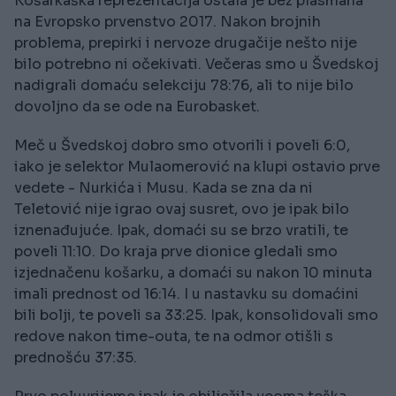
Košarkaška reprezentacija ostala je bez plasmana
na Evropsko prvenstvo 2017. Nakon brojnih
problema, prepirki i nervoze drugačije nešto nije
bilo potrebno ni očekivati. Večeras smo u Švedskoj
nadigrali domaću selekciju 78:76, ali to nije bilo
dovoljno da se ode na Eurobasket.
Meč u Švedskoj dobro smo otvorili i poveli 6:0,
iako je selektor Mulaomerović na klupi ostavio prve
vedete - Nurkića i Musu. Kada se zna da ni
Teletović nije igrao ovaj susret, ovo je ipak bilo
iznenađujuće. Ipak, domaći su se brzo vratili, te
poveli 11:10. Do kraja prve dionice gledali smo
izjednačenu košarku, a domaći su nakon 10 minuta
imali prednost od 16:14. I u nastavku su domaćini
bili bolji, te poveli sa 33:25. Ipak, konsolidovali smo
redove nakon time-outa, te na odmor otišli s
prednošću 37:35.