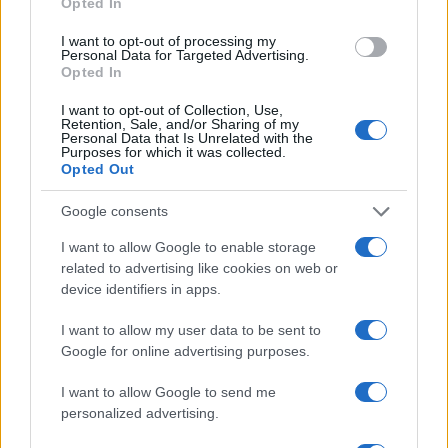
Opted In
#povreda
I want to opt-out of processing my
Personal Data for Targeted Advertising.
Opted In
#košarkaška reprezentacija bih
I want to opt-out of Collection, Use,
#kvalifikacije za eurobasket
Retention, Sale, and/or Sharing of my
Personal Data that Is Unrelated with the
Purposes for which it was collected.
#pobjeda
#jusuf nurkić
Opted Out
#miralem halilović
Google consents
I want to allow Google to enable storage
#Košarkaška reprezentacija Švedske
related to advertising like cookies on web or
device identifiers in apps.
#Nedim Buza
I want to allow my user data to be sent to
Google for online advertising purposes.
I want to allow Google to send me
personalized advertising.