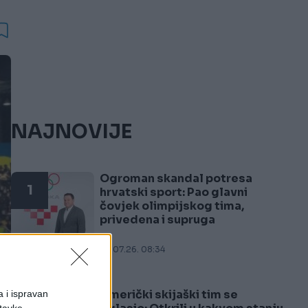
NAJNOVIJE
Ogroman skandal potresa
1
hrvatski sport: Pao glavni
čovjek olimpijskog tima,
privedena i supruga
23.07.26. 08:34
Američki skijaški tim se
a i ispravan
2
stavke