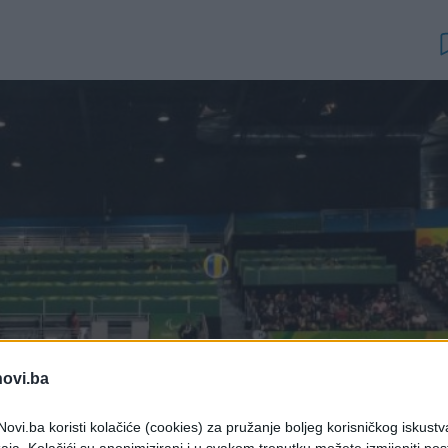
novi.ba
ovi.ba koristi kolačiće (cookies) za pružanje boljeg korisničkog iskustv
aja. Kolačići su anonimizirani i u svakom trenutku možete izmijeniti po