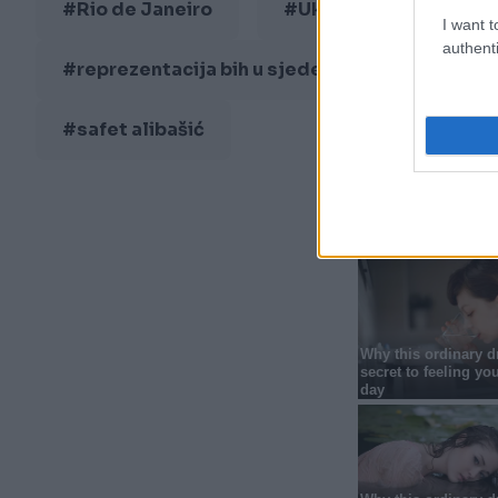
#Rio de Janeiro
#Ukrajina
#pob
I want t
authenti
#reprezentacija bih u sjedećoj odbojci
#safet alibašić