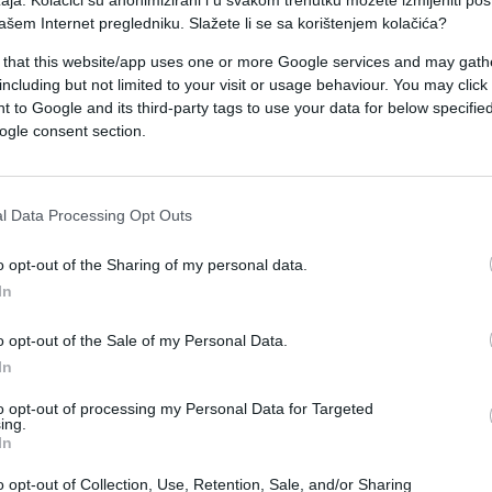
ašem Internet pregledniku. Slažete li se sa korištenjem kolačića?
 that this website/app uses one or more Google services and may gath
including but not limited to your visit or usage behaviour. You may click 
 to Google and its third-party tags to use your data for below specifi
ogle consent section.
l Data Processing Opt Outs
o opt-out of the Sharing of my personal data.
In
o opt-out of the Sale of my Personal Data.
otvorila turnir na Paraolimpijskim igrama u Rio de
In
ajinu s 3:0.
to opt-out of processing my Personal Data for Targeted
no je otvorila turnir na Paraolimpijskim igrama 
ing.
In
savladali Ukrajinu s 3:0.
o opt-out of Collection, Use, Retention, Sale, and/or Sharing