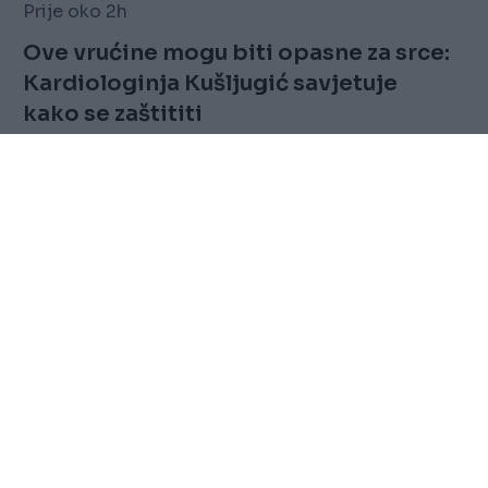
Prije oko 2h
Ove vrućine mogu biti opasne za srce:
Kardiologinja Kušljugić savjetuje
kako se zaštititi
Saznaj više
FOLLOW
Marketing
Sitemap