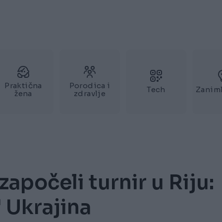
Praktična
Porodica i
Tech
Zaniml
žena
zdravlje
apočeli turnir u Riju:
' Ukrajina