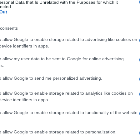
ila da je glavni favorit za zlato i na ovom
ersonal Data that Is Unrelated with the Purposes for which it
lected.
zultat iz Londona 2012.
Out
o 16 minuta igre i to rezultatom 25:12.
consents
o allow Google to enable storage related to advertising like cookies on
krajinaca su pružili bolji otpor, dok smo treći
evice identifiers in apps.
o allow my user data to be sent to Google for online advertising
 sa 16 osvojenih poena i Safet Alibašić s 13.
s.
to allow Google to send me personalized advertising.
, a protivnik je stari znanac - Iran.
o allow Google to enable storage related to analytics like cookies on
limpijsku medalju, a u grupi B tu je još i Kina.
evice identifiers in apps.
o allow Google to enable storage related to functionality of the website
o allow Google to enable storage related to personalization.