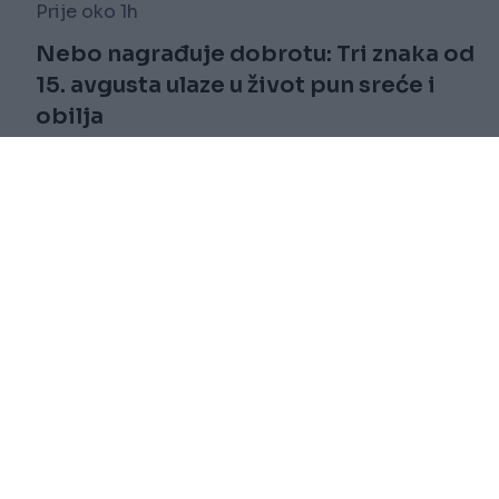
Prije oko 1h
Nebo nagrađuje dobrotu: Tri znaka od
15. avgusta ulaze u život pun sreće i
obilja
Saznaj više
novi
Impressum
RSS