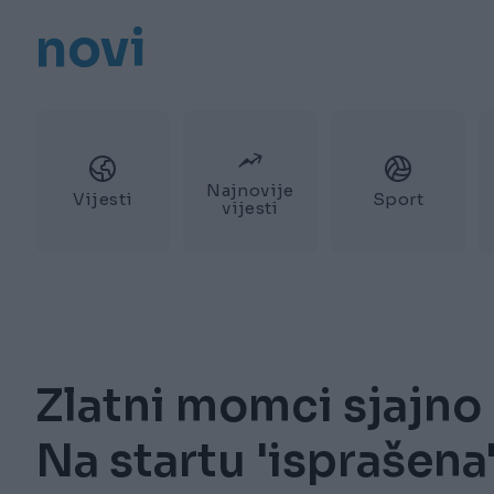
novi
Najnovije
Vijesti
Sport
vijesti
Zlatni momci sjajno z
Na startu 'isprašena