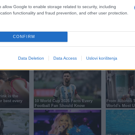
jeda
o allow Google to enable storage related to security, including
cation functionality and fraud prevention, and other user protection.
#paraolimpijada
#mirzet duran
CONFIRM
Data Deletion
Data Access
Uslovi korištenja