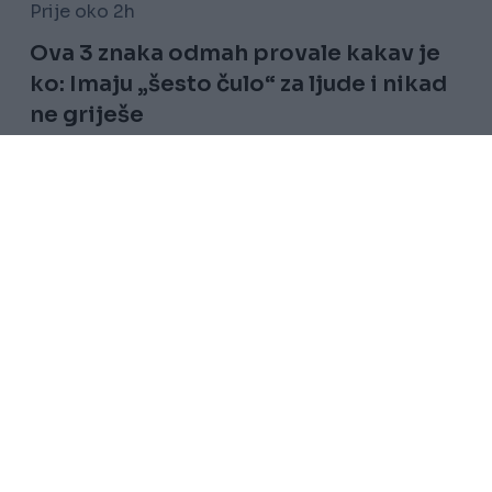
Prije oko 2h
Ova 3 znaka odmah provale kakav je
ko: Imaju „šesto čulo“ za ljude i nikad
ne griješe
Saznaj više
Uslovi korištenja
Kontakt