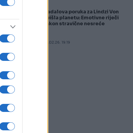
Nadalova poruka za Lindzi Von
5
obišla planetu: Emotivne riječi
nakon stravične nesreće
08.02.26. 19:19