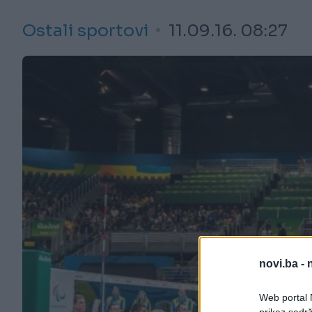
Ostali sportovi
11.09.16. 08:27
novi.ba -
Web portal N
prikaz sadrž