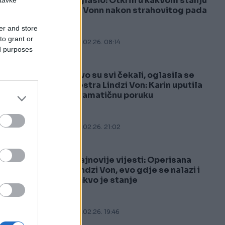
oglasio: Otkrili u kakvom stanju
je Vonn nakon strahovitog pada
er and store
to grant or
09.02.26. 08:14
ed purposes
Ovo su svi čekali, oglasila se
3
sestra Lindzi Von: Karin uputila
dramatičnu poruku
08.02.26. 21:02
Najnovije vijesti: Operisana
4
Lindzi Von, evo gdje se nalazi i
kakvo je stanje
u
08.02.26. 19:46