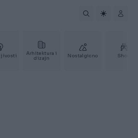
Arhitektura i
jivosti
Nostalgicno
Show
dizajn