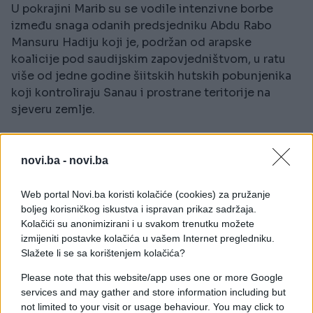
U pokrajini Marib su se vodile intenzivne borbe
između snaga odanih predsjedniku Abdu Rabo
Mansuru Hadiju koji je, podržan od arapske
koalicije pod saudijskim zapovjedništvom, u ratu
više od jedne godine šiitskih hutskih pobunjenika
koji kontroliraju Sanau i prostrane teritorije na
sjeveru zemlje.
Saudijska Arabija je intenzivirala zračne napade od
9. augusta, nakon neuspjeha mirovnih
novi.ba -
novi.ba
interjemenskih pregovora u Kuvajtu.
Web portal Novi.ba koristi kolačiće (cookies) za pružanje
Osim toga, Arapski emirati, jedan od stupova
boljeg korisničkog iskustva i ispravan prikaz sadržaja.
arapske koalicije su u ponedjeljak potvrdili smrt
Kolačići su anonimizirani i u svakom trenutku možete
jednog njihovog vojnika u Jemenu, informacija je
izmijeniti postavke kolačića u vašem Internet pregledniku.
Slažete li se sa korištenjem kolačića?
saopćenja oružanih snaga koje je objavila državna
agencija emirata WAM.
Please note that this website/app uses one or more Google
services and may gather and store information including but
Emiratski vojnik je poginuo u operacijama u Maribu,
not limited to your visit or usage behaviour. You may click to