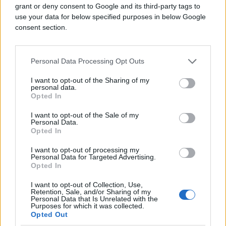
saopćila je sa svoje strane vladina agencija
grant or deny consent to Google and its third-party tags to
sabanew.net.
use your data for below specified purposes in below Google
consent section.
U sukobu u Jemenu od intervencije arapske
koalicije u martu 2015. godine, gotovo 6.600 osoba
Personal Data Processing Opt Outs
je poginulo, podaci su UN-a, navela je AFP.
I want to opt-out of the Sharing of my
(Fena)
personal data.
Opted In
I want to opt-out of the Sale of my
Personal Data.
Opted In
I want to opt-out of processing my
Personal Data for Targeted Advertising.
#nafta
#Jemen
#sukobi
Opted In
#borba
#bilans
I want to opt-out of Collection, Use,
Retention, Sale, and/or Sharing of my
Personal Data that Is Unrelated with the
Purposes for which it was collected.
Opted Out