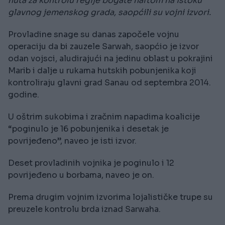
huta za kontrolu regije bogate naftom na istoku
glavnog jemenskog grada, saopćili su vojni izvori.
Provladine snage su danas započele vojnu
operaciju da bi zauzele Sarwah, saopćio je izvor
odan vojsci, aludirajući na jedinu oblast u pokrajini
Marib i dalje u rukama hutskih pobunjenika koji
kontroliraju glavni grad Sanau od septembra 2014.
godine.
U oštrim sukobima i zračnim napadima koalicije
“poginulo je 16 pobunjenika i desetak je
povrijeđeno”, naveo je isti izvor.
Deset provladinih vojnika je poginulo i 12
povrijeđeno u borbama, naveo je on.
Prema drugim vojnim izvorima lojalističke trupe su
preuzele kontrolu brda iznad Sarwaha.