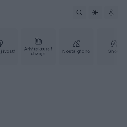
Arhitektura i
jivosti
Nostalgicno
Show
dizajn