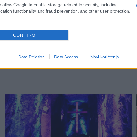
o allow Google to enable storage related to security, including
cation functionality and fraud prevention, and other user protection.
CONFIRM
Data Deletion
Data Access
Uslovi korištenja