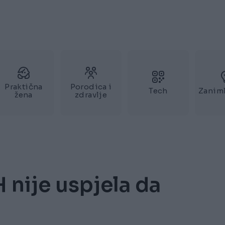
Praktična
Porodica i
Tech
Zaniml
žena
zdravlje
H nije uspjela da