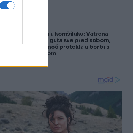
3
šoku!
4
Drama u komšiluku: Vatrena
stihija guta sve pred sobom,
cijela noć protekla u borbi s
požarom