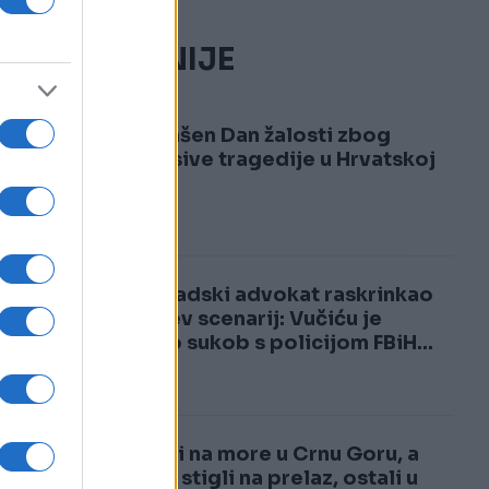
NAJČITANIJE
1
Proglašen Dan žalosti zbog
neopisive tragedije u Hrvatskoj
2
Beogradski advokat raskrinkao
Vučićev scenarij: Vučiću je
trebao sukob s policijom FBiH...
Krenuli na more u Crnu Goru, a
kad su stigli na prelaz, ostali u