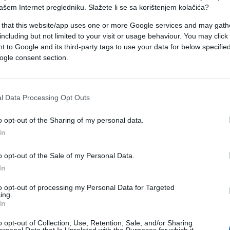
ašem Internet pregledniku. Slažete li se sa korištenjem kolačića?
 that this website/app uses one or more Google services and may gath
 to moraju da učine narodi koji u njoj žive, rekao je
including but not limited to your visit or usage behaviour. You may click 
 to Google and its third-party tags to use your data for below specifi
ogle consent section.
ranice, ali očekuje sa pravom da svako poštuje
 UN.
l Data Processing Opt Outs
e odnose sa Hrvatskom , rekao je Nikolić.
o opt-out of the Sharing of my personal data.
In
a nije upoznavao sa svojim razgovorima sa Alijom
a je bilo loše što je sam vodio tu politiku.
o opt-out of the Sale of my Personal Data.
In
kvim mapama podele BiH crtanim na salvetama.
ju pronađeni dokumenti koje je slao ambasador
to opt-out of processing my Personal Data for Targeted
ing.
olić.
In
o opt-out of Collection, Use, Retention, Sale, and/or Sharing
ori o podjeli BiH bili ravni izdaji, dok bi mnogi