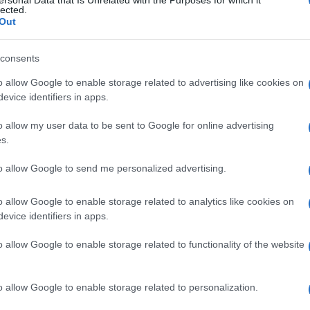
ersonal Data that Is Unrelated with the Purposes for which it
lected.
Out
da se vraćam na to, rekao je Nikolić, prenosi
consents
o allow Google to enable storage related to advertising like cookies on
evice identifiers in apps.
o allow my user data to be sent to Google for online advertising
s.
to allow Google to send me personalized advertising.
nski mirovni sporazum
#Tomislav Nikolić
o allow Google to enable storage related to analytics like cookies on
evice identifiers in apps.
o allow Google to enable storage related to functionality of the website
o allow Google to enable storage related to personalization.