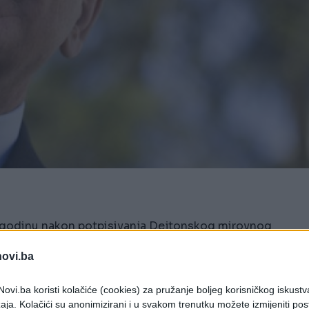
 21 godinu nakon potpisivanja Dejtonskog mirovnog
..
novi.ba
e da, 21 godinu nakon potpisivanja Dejtonskog
odne zajednice, BiH nije uspjela da postane
ovi.ba koristi kolačiće (cookies) za pružanje boljeg korisničkog iskustv
 je destabilizuje, kao što nije u stanju da je
aja. Kolačići su anonimizirani i u svakom trenutku možete izmijeniti po