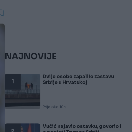
NAJNOVIJE
Dvije osobe zapalile zastavu
1
Srbije u Hrvatskoj
Prije oko 10h
Vučić najavio ostavku, govorio i
2