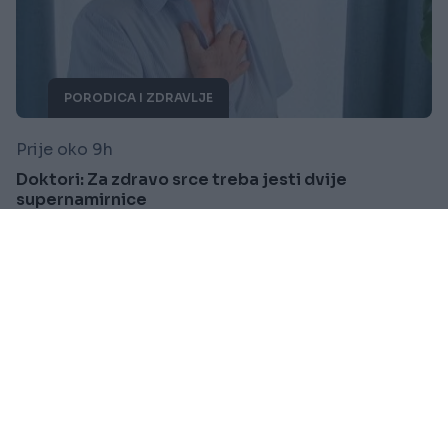
PORODICA I ZDRAVLJE
Prije oko 9h
Doktori: Za zdravo srce treba jesti dvije
supernamirnice
Saznaj više