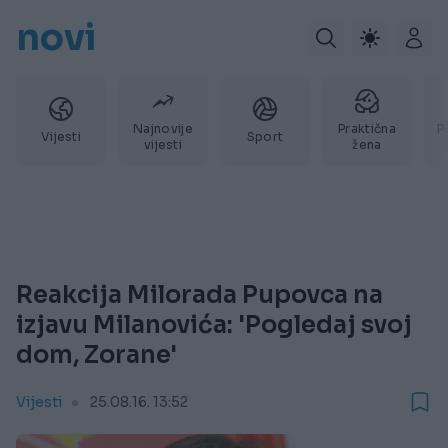
novi
Najnovije
Praktična
P
Vijesti
Sport
vijesti
žena
Reakcija Milorada Pupovca na
izjavu Milanovića: 'Pogledaj svoj
dom, Zorane'
Vijesti
25.08.16. 13:52