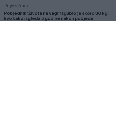
Prije 47min
Pobjednik 'Života na vagi' izgubio je skoro 80 kg:
Evo kako izgleda 3 godine nakon pobjede
Saznaj više
PRAKTIČNA ŽENA