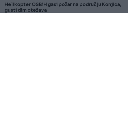
Helikopter OSBiH gasi požar na području Konjica,
gusti dim otežava
Saznaj više
BOSNA I HERCEGOVINA
Prije oko 1h