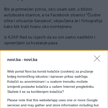
Bik je primećen jutros, oko osam sati, u blizini
autobuske stanice, a na Facebook stranici "Čudne
slike i situacije Sarajeva", objavljena je i fotografija
kako bik traži hranu oko kontejnera.
Iz KJKP Rad su izjavili da su oni samo nadležni i
opremljeni za hvatanje pasa.
Nadamo se da će neka od institucija reagirati i naći
humano rješenje za jadnu životinju, ili će se, možda,
novi.ba -
novi.ba
pojaviti vlasnik.
Web portal Novi.ba koristi kolačiće (cookies) za pružanje
boljeg korisničkog iskustva i ispravan prikaz sadržaja.
Kolačići su anonimizirani i u svakom trenutku možete
izmijeniti postavke kolačića u vašem Internet pregledniku.
Slažete li se sa korištenjem kolačića?
Please note that this website/app uses one or more Google
#bik
#Buća Potok
services and may gather and store information including but