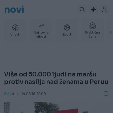
novi
Najnovije
Praktična
P
Vijesti
Sport
vijesti
žena
Više od 50.000 ljudi na maršu
protiv nasilja nad ženama u Peruu
Svijet
14.08.16. 12:09