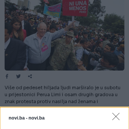
Više od pedeset hiljada ljudi marširalo je u subotu
u prijestonici Perua Limi i osam drugih gradova u
znak protesta protiv nasilja nad ženama i
indiferentnosti pravosudnog sistema. Masovni
protesti održani su nedugo pošto je nekoliko
novi.ba -
novi.ba
nasilnika osuđeno na male zatvorske kazne.