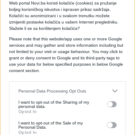
Više od pedeset hiljada ljudi marširalo je u subotu
Web portal Novi.ba koristi kolačiće (cookies) za pružanje
u prijestonici Perua Limi i osam drugih gradova u
boljeg korisničkog iskustva i ispravan prikaz sadržaja.
znak protesta protiv nasilja nad ženama i
Kolačići su anonimizirani i u svakom trenutku možete
indiferentnosti pravosudnog sistema.
izmijeniti postavke kolačića u vašem Internet pregledniku.
Slažete li se sa korištenjem kolačića?
Masovni protesti održani su nedugo pošto je
Please note that this website/app uses one or more Google
nekoliko nasilnika osuđeno na male zatvorske
services and may gather and store information including but
kazne.
not limited to your visit or usage behaviour. You may click to
grant or deny consent to Google and its third-party tags to
"Danas je historijski dan za ovu zemlju, jer
use your data for below specified purposes in below Google
predstavlja prelomnu tačku i početak nove kulture
consent section.
za iskorjenjivanje marginalizacije ženske patnje,
posebno nasilje", rekao je Viktor Ticona,
Personal Data Processing Opt Outs
predsjednik pravosudnog sistema Perua.
I want to opt-out of the Sharing of my
U šetnji je učestvovao i novoizabrani predsjednik
personal data.
Perua Pedro Pablo Kučinski sa suprugom Nansi
Opted In
Landž.
I want to opt-out of the Sale of my
Personal Data.
"U Peruu ne želimo nikakvo nasilje, posebno ne nad
Opted In