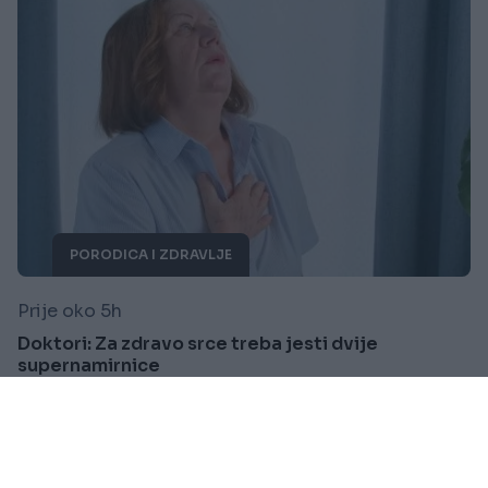
PORODICA I ZDRAVLJE
Prije oko 5h
Doktori: Za zdravo srce treba jesti dvije
supernamirnice
Saznaj više