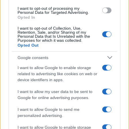
ženama i djecom", kazao je Kučinski.
I want to opt-out of processing my
Personal Data for Targeted Advertising.
Ranije u toku dana, on je poručio da će njegova
Opted In
vlada "pitati u kojim ustanovama žene mogu da
I want to opt-out of Collection, Use,
prijave nasilje, jer zloupotrebe cvjetaju u sredinama
Retention, Sale, and/or Sharing of my
Personal Data that Is Unrelated with the
u kojima se ne može prijaviti nasilje i udarci se
Purposes for which it was collected.
primaju u tišini".
Opted Out
Marš protiv nasilja nad ženama organiziran je
Google consents
poslije niza sličnih demonstracija širom Latinske
I want to allow Google to enable storage
Amerike, uključujući Brazil i Argentinu, prenosi
related to advertising like cookies on web or
Beta.
device identifiers in apps.
(Fena)
I want to allow my user data to be sent to
Google for online advertising purposes.
I want to allow Google to send me
personalized advertising.
I want to allow Google to enable storage