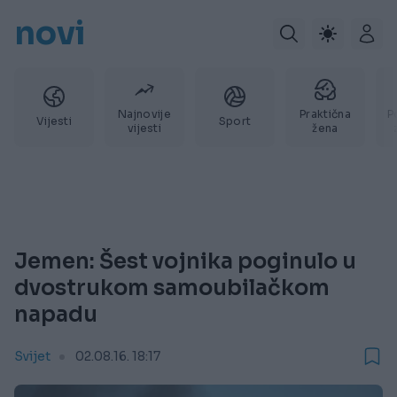
novi
Najnovije
Praktična
P
Vijesti
Sport
vijesti
žena
Jemen: Šest vojnika poginulo u
dvostrukom samoubilačkom
napadu
Svijet
02.08.16. 18:17