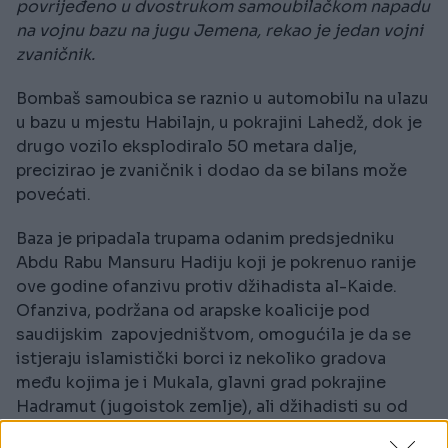
povrijeđeno u dvostrukom samoubilačkom napadu
na vojnu bazu na jugu Jemena, rekao je jedan vojni
zvaničnik.
Bombaš samoubica se raznio u automobilu na ulazu
u bazu u mjestu Habilajn, u pokrajini Lahedž, dok je
drugo vozilo eksplodiralo 50 metara dalje,
precizirao je zvaničnik i dodao da se bilans može
povećati.
Baza je pripadala trupama odanim predsjedniku
Abdu Rabu Mansuru Hadiju koji je pokrenuo ranije
ove godine ofanzivu protiv džihadista al-Kaide.
Ofanziva, podržana od arapske koalicije pod
saudijskim zapovjedništvom, omogućila je da se
istjeraju islamistički borci iz nekoliko gradova
među kojima je i Mukala, glavni grad pokrajine
Hadramut (jugoistok zemlje), ali džihadisti su od
tada ponovo osvojili teren.