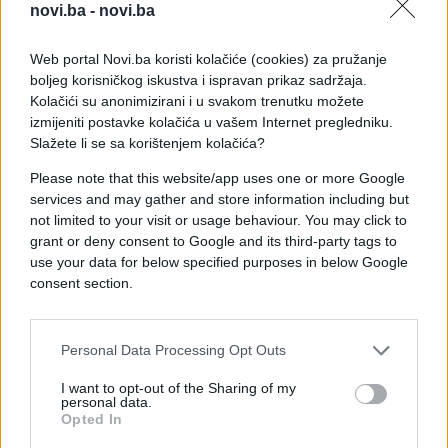
novi.ba -
novi.ba
Iskoristivši oružani sukob od marta 2015. godine,
jemenske trupe odane šiitskim pobunjenicima
Web portal Novi.ba koristi kolačiće (cookies) za pružanje
Hucima, džihadisti al-Kaide i njihovi rivali grupe
boljeg korisničkog iskustva i ispravan prikaz sadržaja.
Islamska država (IS) su pojačali svoje prisustvo u
Kolačići su anonimizirani i u svakom trenutku možete
ovoj siromašnoj zemlji arapskoj poluotoka,
izmijeniti postavke kolačića u vašem Internet pregledniku.
Slažete li se sa korištenjem kolačića?
počinivši više krvavih napada, naveo je AFP.
Please note that this website/app uses one or more Google
(Fena)
services and may gather and store information including but
not limited to your visit or usage behaviour. You may click to
grant or deny consent to Google and its third-party tags to
use your data for below specified purposes in below Google
consent section.
#Jemen
Personal Data Processing Opt Outs
I want to opt-out of the Sharing of my
personal data.
Opted In