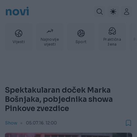
novi
Najnovije
Praktična
P
Vijesti
Sport
vijesti
žena
Spektakularan doček Marka
Bošnjaka, pobjednika showa
Pinkove zvezdice
Show
05.07.16. 12:00