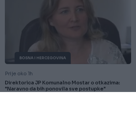
BOSNA I HERCEGOVINA
Prije oko 1h
Direktorica JP Komunalno Mostar o otkazima:
"Naravno da bih ponovila sve postupke"
Saznaj više