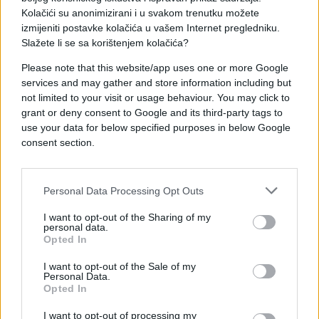
Kolačići su anonimizirani i u svakom trenutku možete
izmijeniti postavke kolačića u vašem Internet pregledniku.
Slažete li se sa korištenjem kolačića?
Please note that this website/app uses one or more Google
services and may gather and store information including but
Pero Pavlović - Ćiro, njegov ujak, jedan je od onih
not limited to your visit or usage behaviour. You may click to
koji su uz malog Marka bili svih jedanaest mjeseci i
grant or deny consent to Google and its third-party tags to
koji ga je u svemu podržavao te davao mu snagu i
use your data for below specified purposes in below Google
motivacije da se bori.
consent section.
Pavlović nije krio svoje oduševljenje zbog
postignutog rezultata Marka Bošnjaka.
Personal Data Processing Opt Outs
I want to opt-out of the Sharing of my
- Presretan sam zbog Marka, zbog njegove cijele
personal data.
porodice, i svih ovih ljudi koji su došli dočekati
Opted In
Marka. Mnogo je utisaka i sigurno će biti potrebno
I want to opt-out of the Sale of my
nekoliko dana da se sve posloži kako bih mogao
Personal Data.
Opted In
opisati ovaj osjećaj - kazao je Pavlović u izjavi za
Fenu.
I want to opt-out of processing my