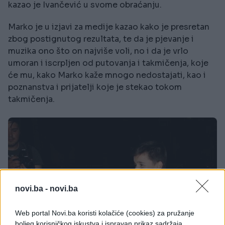
kazao je Ivančević u svome obraćanju.
Marko je u izjavi za medije kazao kako je presretan
zbog postignutog rezultata, te da je pjevanje i
muzika ono što on najviše voli, no i da je vrlo
umoran i iscrpljen od putovanja i takmičenja, koje
će mu, kako Marko kaže mnogo nedostajati, kao i
poznanstva i prijatelji koje je stekao tokom
takmičenja.
novi.ba -
novi.ba
Web portal Novi.ba koristi kolačiće (cookies) za pružanje
boljeg korisničkog iskustva i ispravan prikaz sadržaja.