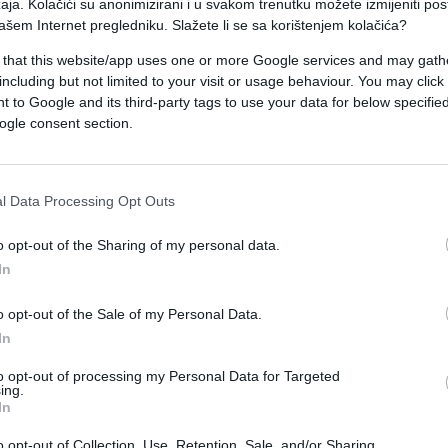
aja. Kolačići su anonimizirani i u svakom trenutku možete izmijeniti po
Grandovoj sceni.
ašem Internet pregledniku. Slažete li se sa korištenjem kolačića?
em, te su dobila maksimalan broj glasova, a
 that this website/app uses one or more Google services and may gath
including but not limited to your visit or usage behaviour. You may click 
 atmosferom.
 to Google and its third-party tags to use your data for below specifi
ogle consent section.
rišić
. Saša je predložio presedan žiriju jer nisu
l Data Processing Opt Outs
ata. To znači da njih dvojica ne idu u baraž nego
o opt-out of the Sharing of my personal data.
In
o opt-out of the Sale of my Personal Data.
ije".
In
to opt-out of processing my Personal Data for Targeted
ing.
In
o opt-out of Collection, Use, Retention, Sale, and/or Sharing