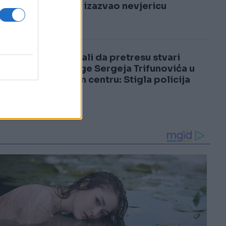
3
samrti izazvao nevjericu
4
Pokušali da pretresu stvari
supruge Sergeja Trifunovića u
tržnom centru: Stigla policija