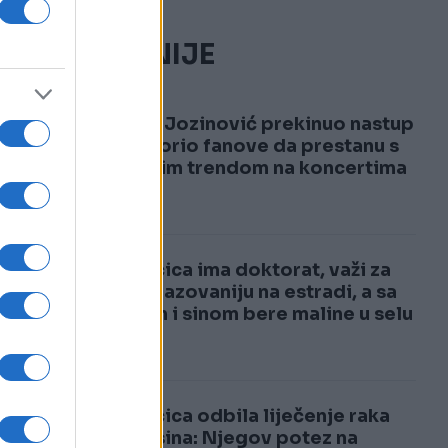
NAJČITANIJE
1
Jakov Jozinović prekinuo nastup
i upozorio fanove da prestanu s
opasnim trendom na koncertima
VIDEO
2
Pjevačica ima doktorat, važi za
najobrazovaniju na estradi, a sa
mužem i sinom bere maline u selu
Pjevačica odbila liječenje raka
zbog sina: Njegov potez na