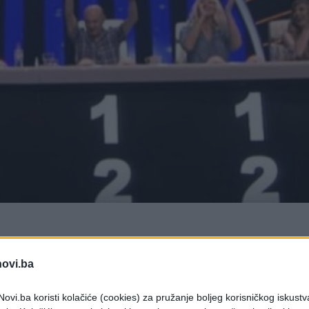
 Fatmira Sulejmanija i Denisa Ibrahimovića napravio
novi.ba
čara,
Fatmira Sulejmanija
i
Denisa Ibrahimovića
ovi.ba koristi kolačiće (cookies) za pružanje boljeg korisničkog iskustv