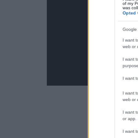
of my P
was col
Opted 
Google 
I want t
web or d
I want t
purpose
I want 
I want t
web or d
I want t
or app.
I want t