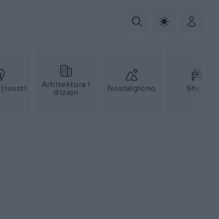
Arhitektura i
jivosti
Nostalgicno
Show
dizajn