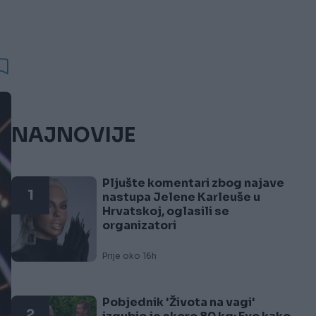
NAJNOVIJE
Pljušte komentari zbog najave
1
nastupa Jelene Karleuše u
Hrvatskoj, oglasili se
organizatori
Prije oko 16h
Pobjednik 'Života na vagi'
2