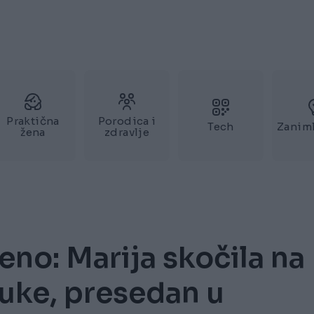
Praktična
Porodica i
Tech
Zaniml
žena
zdravlje
eno: Marija skočila na
luke, presedan u