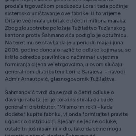
prodala trgovačkom preduzeću Lora i tada počinje
sistemsko uništavanje ove fabrike. U to vrijeme
Dita je već imala gubitak od četiri miliona maraka.
Zbog zloupotrebe položaja Tužilaštvo Tuzlanskog
kantona protiv Šahmanovića podiglo je optužnicu.
Na teret mu se stavlja da je u periodu maja i juna
2005. godine donosio različite odluke kojima su se
kršile odredbe pravilnika o načinima i uvjetima
formiranja cijena veletrgovcima, u ovom slučaju
generalnom distributeru Lori iz Sarajeva - navodi
Admir Arnautović, glasnogovornik Tužilaštva.
Šahmanović tvrdi da se radi o četiri odluke o
davanju rabata, jer je Lora insistirala da bude
generalni distributer. "Mi smo im rekli - kada
dođete i kupite fabriku, vi onda formirajte i pravite
ugovor o distribuciji. Sjećam se jedne odluke,
ostale tri još nisam ni vidio, tako da se ne mogu