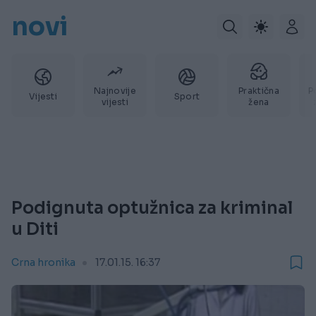
novi
Najnovije
Praktična
P
Vijesti
Sport
vijesti
žena
Podignuta optužnica za kriminal
u Diti
Crna hronika
17.01.15. 16:37