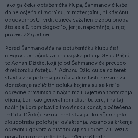
Iako ga čeka optuženička klupa, Šahmanović kaže
da ne osjeća ni moralnu, ni materijalnu, ni krivičnu
odgovornost. Tvrdi, osjeća sažaljenje zbog onoga
što se s Ditom dogodilo, jer je, napominje, u njoj
proveo 32 godine.
Pored Šahmanovića na optuženičku klupu će i
njegov pomoćnik za finansijska pitanja Sead Pašić,
te Adnan Džidić, koji je od Šahmanovića preuzeo
direktorsku fotelju. "I Adnanu Džidiću se na teret
stavlja zloupotreba položaja ili ovlasti, vezano za
donošenje različitih odluka kojima su se kršile
odredbe pravilnika o načinima i uvjetima formiranja
cijena, Lori kao generalnom distributeru, i na taj
način je Lora pribavila imovinsku korist, a oštećena
je Dita. Džidiću se na teret stavlja i krivično djelo
zloupotreba položaja i ovlaštenja, vezano za kršenje
odredbi ugovora o distribuciji sa Lorom, a u vezi s
povratom robe, gdje je također došlo do