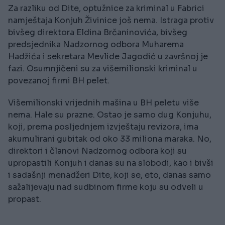
Za razliku od Dite, optužnice za kriminal u Fabrici
namještaja Konjuh Živinice još nema. Istraga protiv
bivšeg direktora Eldina Brčaninovića, bivšeg
predsjednika Nadzornog odbora Muharema
Hadžića i sekretara Mevlide Jagodić u završnoj je
fazi. Osumnjičeni su za višemilionski kriminal u
povezanoj firmi BH pelet.
Višemilionski vrijednih mašina u BH peletu više
nema. Hale su prazne. Ostao je samo dug Konjuhu,
koji, prema posljednjem izvještaju revizora, ima
akumulirani gubitak od oko 33 miliona maraka. No,
direktori i članovi Nadzornog odbora koji su
upropastili Konjuh i danas su na slobodi, kao i bivši
i sadašnji menadžeri Dite, koji se, eto, danas samo
sažalijevaju nad sudbinom firme koju su odveli u
propast.