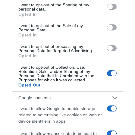
I want to opt-out of the Sharing of my
kredit od šest miliona. Trinaest mjeseci nakon tog
personal data.
kredita dignut je još jedan u istoj banci i istom
Opted In
iznosu - šest miliona", kaže Dževad Mehmedović,
I want to opt-out of the Sale of my
predsjednik Sindikata radnika Dite.
Personal Data.
Opted In
Kreditno zaduživanje i stavljanje višemilionski
I want to opt-out of processing my
vrijednih nekretnina pod hipoteku recept je po
Personal Data for Targeted Advertising.
kojem je Abdurahmanović izvlačio novac iz ove
Opted In
fabrike, tvrde radnici. Dodaju, samo je na
I want to opt-out of Collection, Use,
proizvodni pogon data hipoteka devet puta.
Retention, Sale, and/or Sharing of my
Personal Data that Is Unrelated with the
Purposes for which it was collected.
Istražitelji Sektora kriminalističke policije MUP-a
Opted Out
Tuzlanskog kantona su utvrdili da je ekskluzivni
distributer Ditinih proizvoda - d.o.o. Lora samo na
Google consents
preprodaji sirovine Diti, koja je bila daleko iznad
I want to allow Google to enable storage
tržišne cijene, oštetila Ditu za oko 5,7 miliona
related to advertising like cookies on web or
maraka. Također, utvrđene su nezakonite novčane
device identifiers in apps.
transakcije od oko tri miliona maraka, dok su
prouzrokovane štete za povjerioce i dobavljače oko
I want to allow my user data to be sent to