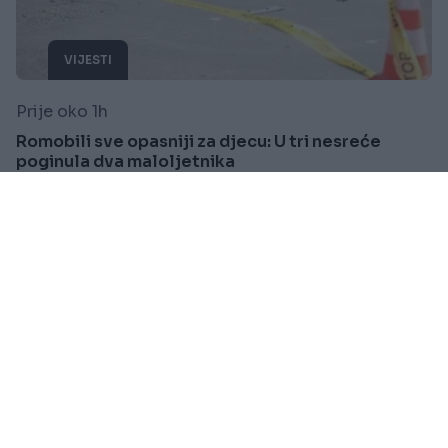
VIJESTI
Prije oko 1h
Romobili sve opasniji za djecu: U tri nesreće
poginula dva maloljetnika
Saznaj više