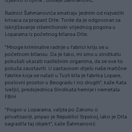
izjasniti o njima", dodaje Šahmanović.
Radnici Šahmanovića smatraju jednim od najvećih
krivaca za propast Dite. Tvrde da je odgovoran za
isknjižavanje višemilionski vrijednog pogona u
Loparama iz početnog bilansa Dite.
"Mnoge kriminalne radnje u fabrici kriju se u
početnom bilansu. Da je tako, mi smo u sindikatu
pokušali ukazati nadležnim organima, da se sve to
pokuša zaustaviti. U sastavnom dijelu naše matične
fabrike koja se nalazi u Tuzli bila je fabrika Lopare,
poslovni prostor u Beogradu i niz drugih", kaže Kata
Iveljić, predsjednica Sindikata hemije i nemetala
FBiH.
"Pogon u Loparama, valjda po Zakonu o
privatizaciji, pripao je Republici Srpskoj, iako je Dita
sagradila taj objekt", kaže Šahmanović.