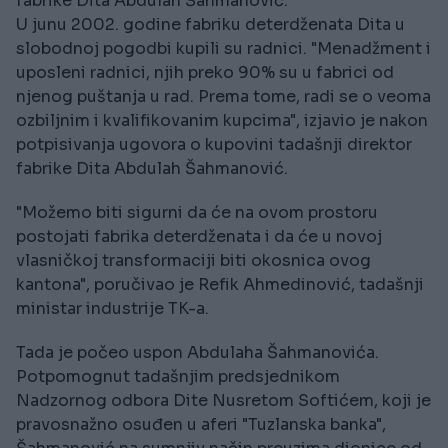
fabrike Dita Abdulah Šahmanović.
U junu 2002. godine fabriku deterdženata Dita u
slobodnoj pogodbi kupili su radnici. "Menadžment i
uposleni radnici, njih preko 90% su u fabrici od
njenog puštanja u rad. Prema tome, radi se o veoma
ozbiljnim i kvalifikovanim kupcima", izjavio je nakon
potpisivanja ugovora o kupovini tadašnji direktor
fabrike Dita Abdulah Šahmanović.
"Možemo biti sigurni da će na ovom prostoru
postojati fabrika deterdženata i da će u novoj
vlasničkoj transformaciji biti okosnica ovog
kantona", poručivao je Refik Ahmedinović, tadašnji
ministar industrije TK-a.
Tada je počeo uspon Abdulaha Šahmanovića.
Potpomognut tadašnjim predsjednikom
Nadzornog odbora Dite Nusretom Softićem, koji je
pravosnažno osuđen u aferi "Tuzlanska banka",