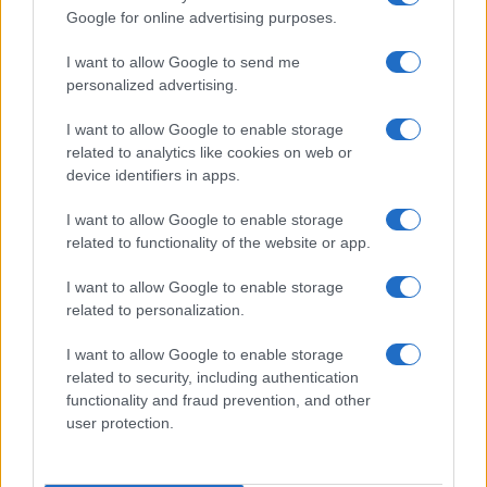
Google for online advertising purposes.
devet miliona i 222 hiljade maraka. Novac iz Dite je
isisavan posredstvom marketinških agencija, među
I want to allow Google to send me
kojima je bila i marketinška agencija Fabrika, kojoj
personalized advertising.
su isplaćene fakture od najmanje četiri miliona
maraka. Za jedan TV-spot čak se plaćalo po
I want to allow Google to enable storage
350.000 maraka.
related to analytics like cookies on web or
device identifiers in apps.
"Svjesno su nam kvarili proizvode. Nismo više
I want to allow Google to enable storage
sarađivali s vodećim svjetskim kompanijama za
related to functionality of the website or app.
proizvodnju sirovina. Prve godine kad su došli dali
su 600.000 maraka gratisa, tako je uknjiženo. A mi
I want to allow Google to enable storage
smo tad bili na minimalnim platama", kaže Emina
related to personalization.
Busuladžić.
I want to allow Google to enable storage
Brojne nepravilnosti u poslovanju Dite utvrdili su i
related to security, including authentication
functionality and fraud prevention, and other
revizori, koji su konstatirali da je akumulirani
user protection.
gubitak oko 30 miliona maraka, te da je za oko 15
miliona maraka veći gubitak od vrijednosti kapitala.
Najodgovorniji za slom Dite je većinski vlasnik