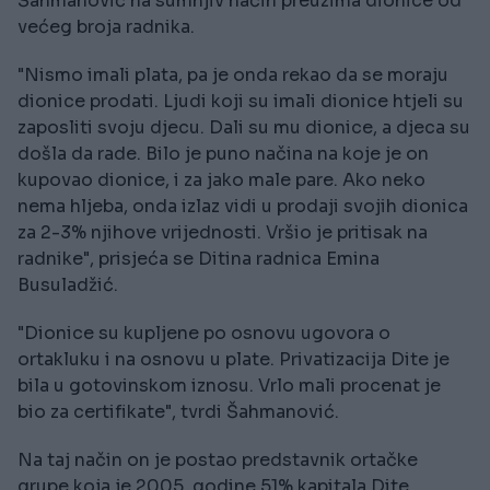
Šahmanović na sumnjiv način preuzima dionice od
većeg broja radnika.
"Nismo imali plata, pa je onda rekao da se moraju
dionice prodati. Ljudi koji su imali dionice htjeli su
zaposliti svoju djecu. Dali su mu dionice, a djeca su
došla da rade. Bilo je puno načina na koje je on
kupovao dionice, i za jako male pare. Ako neko
nema hljeba, onda izlaz vidi u prodaji svojih dionica
za 2-3% njihove vrijednosti. Vršio je pritisak na
radnike", prisjeća se Ditina radnica Emina
Busuladžić.
"Dionice su kupljene po osnovu ugovora o
ortakluku i na osnovu u plate. Privatizacija Dite je
bila u gotovinskom iznosu. Vrlo mali procenat je
bio za certifikate", tvrdi Šahmanović.
Na taj način on je postao predstavnik ortačke
grupe koja je 2005. godine 51% kapitala Dite