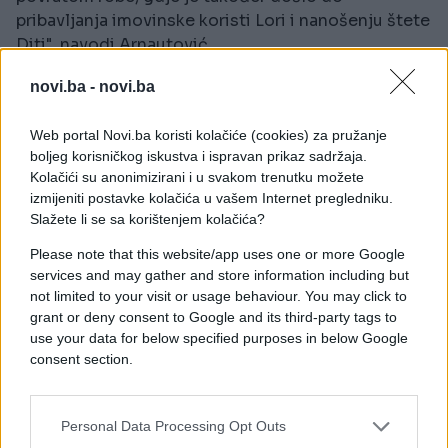
pribavljanja imovinske koristi Lori i nanošenju štete
Diti", navodi Arnautović.
novi.ba -
novi.ba
No, optužnica još nema protiv četiri člana
Nadzornog odbora: Harisa Abdurahmanovića,
vlasnika Dite, Marjanka Divkovića, Suada Kurtagića
Web portal Novi.ba koristi kolačiće (cookies) za pružanje
boljeg korisničkog iskustva i ispravan prikaz sadržaja.
i Slavena Grubešića. "Osumnjičeni su prijavljeni za
Kolačići su anonimizirani i u svakom trenutku možete
nesavjesno poslovanje, a vezano za njihovu
izmijeniti postavke kolačića u vašem Internet pregledniku.
eventualnu odgovornost u gubicima u poslovanju
Slažete li se sa korištenjem kolačića?
Dite. U narednih mjesec dana će biti donesena
Please note that this website/app uses one or more Google
odluka u vezi s ovim osobama", dodaje Arnautović.
services and may gather and store information including but
not limited to your visit or usage behaviour. You may click to
Saradnja Abdurahmanovića i Divkovića, tadašnjeg
grant or deny consent to Google and its third-party tags to
direktora Hypo Alpe Adria banke u Tuzli, posebno je
use your data for below specified purposes in below Google
interesantna policijskim istražiteljima, koji ispituju
consent section.
sumnjivo zaduživanje Dite u toj banci. "Ulaskom
Lore 2005. godine u Ditu, u njenom je skladištu
bilo robe u vrijednosti oko 2,5 miliona maraka.
Personal Data Processing Opt Outs
Nakon nekoliko mjeseci u Hypo banci dignut je