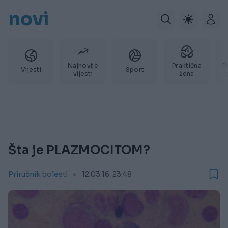
novi
Najnovije
Praktična
P
Vijesti
Sport
vijesti
žena
Šta je PLAZMOCITOM?
Priručnik bolesti
12.03.16. 23:48