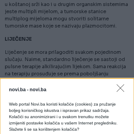
u koštanoj srži kao i u drugim organskim sistemima
jeste multipli mijelom, a tumorske stanice
multiplog mijeloma mogu stvoriti solitarne
tumorske mase koje se nazivaju plazmocitomi.
LIJEČENJE
Liječenje se mora prilagoditi svakom pojedinom
slučaju. Naime, standardno liječenje se sastoji od
pulsne terapije alkilirajućim lijekom. Sama reakcija
na terapiju prosuđuje se prema poboljšanju
simptoma. Trajanje početnog tretmana nije
određeno, ali traje 1-2 godine. Moraju se
novi.ba -
novi.ba
odgovarajuće liječiti i komplikacije. Prognoza
zavisi od stepena bolesti i odgovoru na terapiju.
Web portal Novi.ba koristi kolačiće (cookies) za pružanje
boljeg korisničkog iskustva i ispravan prikaz sadržaja.
Kolačići su anonimizirani i u svakom trenutku možete
izmijeniti postavke kolačića u vašem Internet pregledniku.
Slažete li se sa korištenjem kolačića?