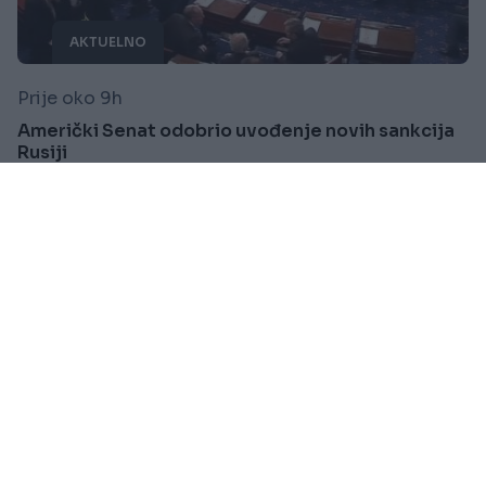
AKTUELNO
Prije oko 9h
Američki Senat odobrio uvođenje novih sankcija
Rusiji
Saznaj više