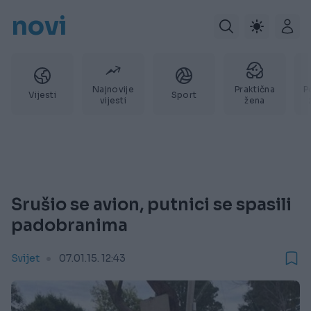
novi
Najnovije
Praktična
P
Vijesti
Sport
vijesti
žena
Srušio se avion, putnici se spasili
padobranima
Svijet
07.01.15. 12:43