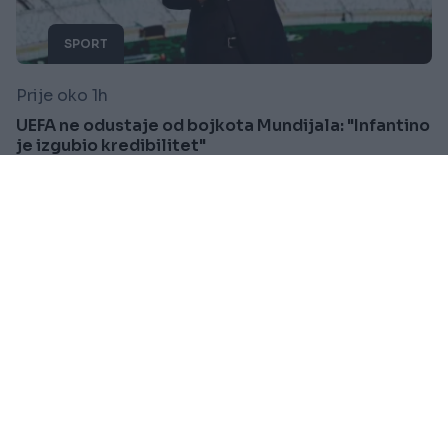
SPORT
Prije oko 1h
UEFA ne odustaje od bojkota Mundijala: "Infantino
je izgubio kredibilitet"
Saznaj više