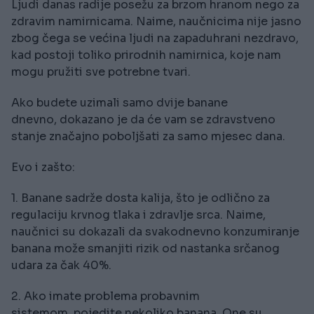
Ljudi danas radije posežu za brzom hranom nego za
zdravim namirnicama. Naime, naučnicima nije jasno
zbog čega se većina ljudi na zapaduhrani nezdravo,
kad postoji toliko prirodnih namirnica, koje nam
mogu pružiti sve potrebne tvari.
A
ko budete uzimali samo
dvije banane
dnevno,
dokazano je da će
vam se zdravstveno
stanje značajno poboljšati
za samo mjesec dana.
Evo i zašto:
1. Banane sadrže dosta kalija, što je odlično za
regulaciju krvnog tlaka i zdravlje srca. Naime,
naučnici su dokazali da svakodnevno konzumiranje
banana može smanjiti rizik od nastanka srčanog
udara za čak 40%.
2. Ako imate problema probavnim
sistemom, pojedite nekoliko banana. One su