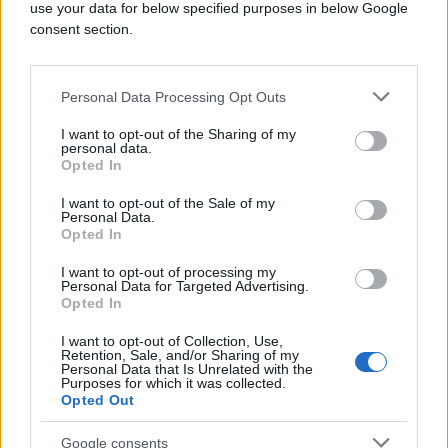
use your data for below specified purposes in below Google
Potpuno zrela banana proizvodi supstancu "Tumor
consent section.
Necrosis Factor" koja može da se bori protiv
stanica koje se ponašaju neuobičajeno.
Personal Data Processing Opt Outs
Kako banana zrije, razvija tamne tačkice po sebi.
Ako ima više tačkica, više je stanica koje razvijaju
I want to opt-out of the Sharing of my
personal data.
imunitet.
Opted In
Što je banana zrelija, više ima antikanceroznih
I want to opt-out of the Sale of my
kvaliteta.
Personal Data.
Opted In
I want to opt-out of processing my
Personal Data for Targeted Advertising.
Opted In
I want to opt-out of Collection, Use,
Retention, Sale, and/or Sharing of my
Personal Data that Is Unrelated with the
Purposes for which it was collected.
Opted Out
Google consents