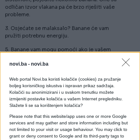
odličan izvor vlakana pa će brzo riješiti vaše
probleme.
3. Osjećate se malaksalo? Banane će vam
pružiti potrebnu energiju.
5. B
anane vam mogu pomoći ako
je vašem
organizmu potrebno željezo. Tvari iz banane
novi.ba -
novi.ba
stimulišu crvena krvna zrnca i proizvodnju
hemoglobina, pa tako pomažu malokrvnim
osobama.
Web portal Novi.ba koristi kolačiće (cookies) za pružanje
boljeg korisničkog iskustva i ispravan prikaz sadržaja.
Kolačići su anonimizirani i u svakom trenutku možete
6. Naučnici su otkirli da studenti koji jedu bananu
izmijeniti postavke kolačića u vašem Internet pregledniku.
za doručak, međuobrok i nakon ručka
Slažete li se sa korištenjem kolačića?
imaju bolju koncentraciju. Kalij iz banane potiče rad
mozga i olakšava učenje i pamćenje.
Please note that this website/app uses one or more Google
services and may gather and store information including but
Birajte uvijek zrelije banane
not limited to your visit or usage behaviour. You may click to
grant or deny consent to Google and its third-party tags to