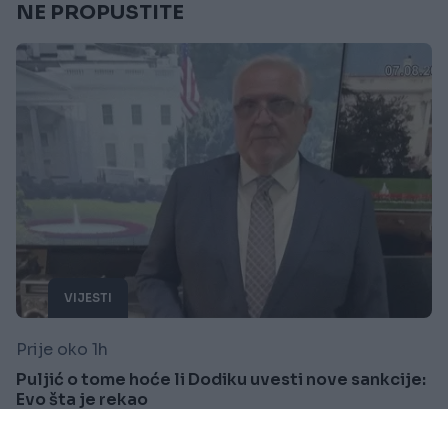
NE PROPUSTITE
VIJESTI
Prije oko 1h
Puljić o tome hoće li Dodiku uvesti nove sankcije:
Evo šta je rekao
Saznaj više