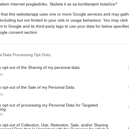
ašem Internet pregledniku. Slažete li se sa korištenjem kolačića?
 that this website/app uses one or more Google services and may gath
 ne može dostići stabilan rast u izolaciji, ali to
including but not limited to your visit or usage behaviour. You may click 
"
, rekao je Rohani na otvaranju ekonomske
 to Google and its third-party tags to use your data for below specifi
ogle consent section.
oluzvanična agencija Fars.
i o iranskom nuklearnom programu posvećeni
l Data Processing Opt Outs
 (SAD, Velika Britanija, Francuska, Rusija, Kina i
o opt-out of the Sharing of my personal data.
In
vestitora ugrožava našu nezavisnost su prošli"
,
o opt-out of the Sale of my Personal Data.
In
to opt-out of processing my Personal Data for Targeted
a obogaćivanje uranijuma), već sa našim srcima i
ing.
In
, da imamo manju potrebu da izvozimo naftu (...
ori će brže napredovati"
, rekao je predsjednik
o opt-out of Collection, Use, Retention, Sale, and/or Sharing