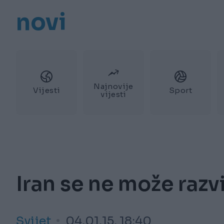
novi
Najnovije
Vijesti
Sport
vijesti
Iran se ne može razvij
Svijet
04.01.15. 18:40