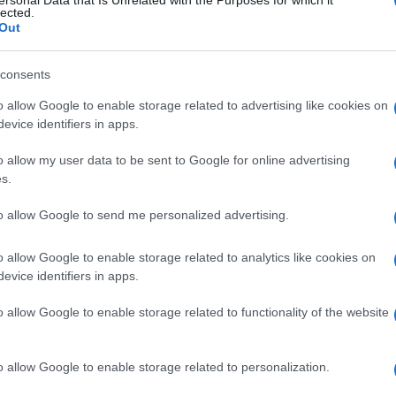
ersonal Data that Is Unrelated with the Purposes for which it
lected.
Out
a" dogovorili su se da produže pregovore do 1.
consents
jnim ključnim pitanjima. Rohani je otvarajući prvi
nu ukazao i na važnost konkurentnosti iranske
o allow Google to enable storage related to advertising like cookies on
evice identifiers in apps.
o allow my user data to be sent to Google for online advertising
e potpuno transparentno. Na prvoj konferenciji o
s.
nja održivog rasta i zapošljavanje prisustvuje
to allow Google to send me personalized advertising.
, vladinih zvaničnika i ekonomista.
o allow Google to enable storage related to analytics like cookies on
evice identifiers in apps.
o allow Google to enable storage related to functionality of the website
o allow Google to enable storage related to personalization.