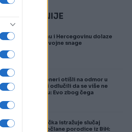
NAJČITANIJE
1
U Bosnu i Hercegovinu dolaze
velike vojne snage
2
Penzioneri otišli na odmor u
Italiju i odlučili da se više ne
vraćaju: Evo zbog čega
Njemačka istražuje slučaj
desetočlane porodice iz BiH: