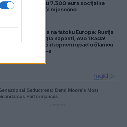
3
Primaju 7.300 eura socijalne
pomoći mjesečno
4
Uzbuna na istoku Europe: Rusija
bi mogla napasti, evo i kada!
Moguć i kopneni upad u članicu
NATO-a