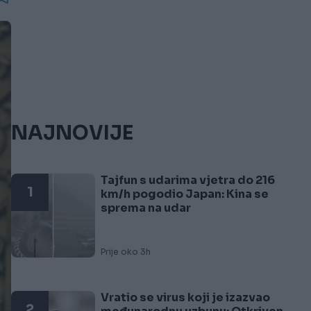
NAJNOVIJE
Tajfun s udarima vjetra do 216
1
km/h pogodio Japan: Kina se
sprema na udar
Prije oko 3h
Vratio se virus koji je izazvao
2