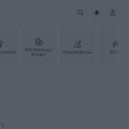
Arhitektura i
jivosti
Nostalgicno
Show
dizajn