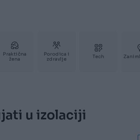
Praktična
Porodica i
Tech
Zaniml
žena
zdravlje
ati u izolaciji