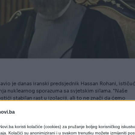
zjavio je danas iranski predsjednik Hassan Rohani, ističuć
anja nuklearnog sporazuma sa svjetskim silama. "Naše
ći stabilan rast u izolaciji, ali to ne znači da ćemo
aranju ekonomske koinferencije u Teheranu, a prenosi
novi.ba
ciji, izjavio je danas iranski predsjednik Hassan
ovi.ba koristi kolačiće (cookies) za pružanje boljeg korisničkog iskustv
im principima radi dostizanja nuklearnog sporazum
aja. Kolačići su anonimizirani i u svakom trenutku možete izmijeniti po