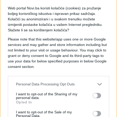
otežava gašenje požara.
Web portal Novi.ba koristi kolačiće (cookies) za pružanje
U Victoriji je, prema posljednjim informacijama,
boljeg korisničkog iskustva i ispravan prikaz sadržaja.
izbilo više od 300 požara, dok su na njihovom
Kolačići su anonimizirani i u svakom trenutku možete
izmijeniti postavke kolačića u vašem Internet pregledniku.
gašenju angažovana 63 aviona kanadera.
Slažete li se sa korištenjem kolačića?
Premijer Južne Australije Jay Weatherill je izjavio
Please note that this website/app uses one or more Google
da su požari u toj državi "izuzetno opasni".
services and may gather and store information including but
not limited to your visit or usage behaviour. You may click to
(AA)
grant or deny consent to Google and its third-party tags to
use your data for below specified purposes in below Google
consent section.
Personal Data Processing Opt Outs
I want to opt-out of the Sharing of my
personal data.
Opted In
I want to opt-out of the Sale of my
Personal Data.