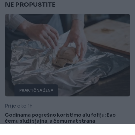
NE PROPUSTITE
PRAKTIČNA ŽENA
Prije oko 1h
Godinama pogrešno koristimo alu foliju: Evo
čemu služi sjajna, a čemu mat strana
Saznaj više