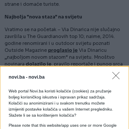
strane i domaće turiste.
Najbolja "nova staza" na svijetu
Vratimo se na početak – Via Dinarica nije slučajno
završila u The Guardianovih top 10; naime, 2014.
godine renomirani i u outdoor svijetu poznati
Outside Magazine
proglasio je
Via Dinaricu
„najboljom novom stazom“ na svijetu. Mnoštvo
novinara
dolazilo je
, pravilo reportaže i punog srca
se vraćalo u svoje matične zemlje. O turistima i
novi.ba -
novi.ba
putnicima-namjernicima koje nerijetko sretnem u
planinama ne vrijedi trošiti riječi – jednostavno su
Web portal Novi.ba koristi kolačiće (cookies) za pružanje
oduševljeni onim što Via Dinarica ima za ponuditi,
boljeg korisničkog iskustva i ispravan prikaz sadržaja.
pa bila to hrana, rijeke, jezera, planine, šume, ljudi ili
Kolačići su anonimizirani i u svakom trenutku možete
tradicionalna sela.
izmijeniti postavke kolačića u vašem Internet pregledniku.
Slažete li se sa korištenjem kolačića?
No, jedna od ključnih stvari, ako govorimo o
Please note that this website/app uses one or more Google
održivom razvoju i turizmu, jeste očuvanje i