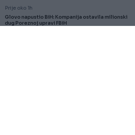
Prije oko 1h
Glovo napustio BiH: Kompanija ostavila milionski
dug Poreznoj upravi FBiH
Saznaj više
SPORT