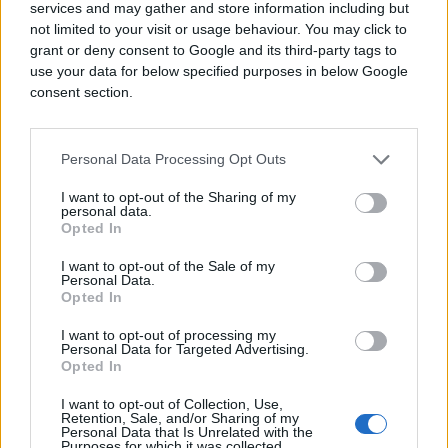
services and may gather and store information including but
pravilno raspolaganje tim resursima. Nažalost,
not limited to your visit or usage behaviour. You may click to
svjedoci smo postepenog uništavanja našeg
grant or deny consent to Google and its third-party tags to
prirodnog blaga „za šaku dolara“ i bez ikakve
use your data for below specified purposes in below Google
svijesti šta to može donijeti u budućnosti.
consent section.
Primjerice, najavljena gradnja cijelog jednog grada
na padinama Bjelašnice, a iznad Trnova i
uništavanje poznatih lokacija na toj planini (Studen
Personal Data Processing Opt Outs
potok, Umoljani), zatim gradnja hidroelektrana na
I want to opt-out of the Sharing of my
za to nepogodnim mjestima, te neplanska sječa
personal data.
Opted In
šume samo su kap u moru onoga što se dešava u
našim planinama. Čini se kao da ljudi gube
I want to opt-out of the Sale of my
razumijevanje i osjećaj da je u prirodi sve povezano
Personal Data.
Opted In
i da svjesno uništavanje našeg zajedničkog okoliša
može voditi samo u pad kvaliteta života, kroz
I want to opt-out of processing my
zagađenje vode, klizišta ili druge brojne posljedice.
Personal Data for Targeted Advertising.
Opted In
No, ovo je priča za sebe, a o zagađenju i uništavanju
prirode na Balkanu ćete moći čitati u narednim
I want to opt-out of Collection, Use,
Retention, Sale, and/or Sharing of my
danima, mjesecima i godinama.
Personal Data that Is Unrelated with the
Purposes for which it was collected.