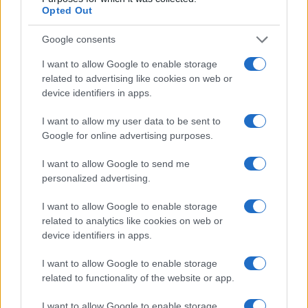
Opted Out
Naša budućnost usko je povezana sa našom
prirodom. Činjenica je da svjetski mediji i sve veći
Google consents
broj turista počinju shvatati ono što mi već odavno
(ne) znamo – Balkan je mjesto čarobne ljepote,
I want to allow Google to enable storage
zadnje istinske divljine u Evropi i destinacija koja
related to advertising like cookies on web or
device identifiers in apps.
privlači ljude željne iskonskog mira. Novi.ba će, u
skorijem vremenskom roku, posvetiti puno više
I want to allow my user data to be sent to
vremena i prostora našim prirodnim ljepotama – a o
Google for online advertising purposes.
čemu ćete svakako moći čitati.
I want to allow Google to send me
Do tada, pogledajte foto-galeriju sa Via Dinarice i
personalized advertising.
uvjerite se da The Guardian nije pogriješio!
I want to allow Google to enable storage
related to analytics like cookies on web or
device identifiers in apps.
I want to allow Google to enable storage
related to functionality of the website or app.
I want to allow Google to enable storage