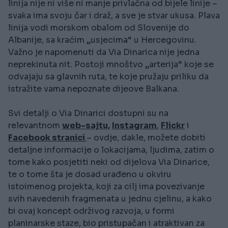
linija nije ni više ni manje privlačna od bijele linije –
svaka ima svoju čar i draž, a sve je stvar ukusa. Plava
linija vodi morskom obalom od Slovenije do
Albanije, sa kraćim „usjecima“ u Hercegovinu.
Važno je napomenuti da Via Dinarica nije jedna
neprekinuta nit. Postoji mnoštvo „arterija“ koje se
odvajaju sa glavnih ruta, te koje pružaju priliku da
istražite vama nepoznate dijeove Balkana.
Svi detalji o Via Dinarici dostupni su na
relevantnom
web-sajtu,
Instagram
,
Flickr
i
Facebook stranici
– ovdje, dakle, možete dobiti
detaljne informacije o lokacijama, ljudima, zatim o
tome kako posjetiti neki od dijelova Via Dinarice,
te o tome šta je dosad urađeno u okviru
istoimenog projekta, koji za cilj ima povezivanje
svih navedenih fragmenata u jednu cjelinu, a kako
bi ovaj koncept održivog razvoja, u formi
planinarske staze, bio pristupačan i atraktivan za