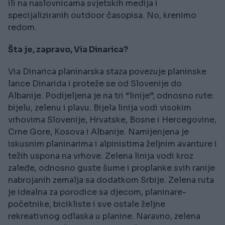
ili na naslovnicama svjetskih medija i
specijaliziranih outdoor časopisa. No, krenimo
redom.
Šta je, zapravo, Via Dinarica?
Via Dinarica planinarska staza povezuje planinske
lance Dinarida i proteže se od Slovenije do
Albanije. Podijeljena je na tri “linije”, odnosno rute:
bijelu, zelenu i plavu. Bijela linija vodi visokim
vrhovima Slovenije, Hrvatske, Bosne i Hercegovine,
Crne Gore, Kosova i Albanije. Namijenjena je
iskusnim planinarima i alpinistima željnim avanture i
težih uspona na vrhove. Zelena linija vodi kroz
zaleđe, odnosno guste šume i proplanke svih ranije
nabrojanih zemalja sa dodatkom Srbije. Zelena ruta
je idealna za porodice sa djecom, planinare-
početnike, bicikliste i sve ostale željne
rekreativnog odlaska u planine. Naravno, zelena