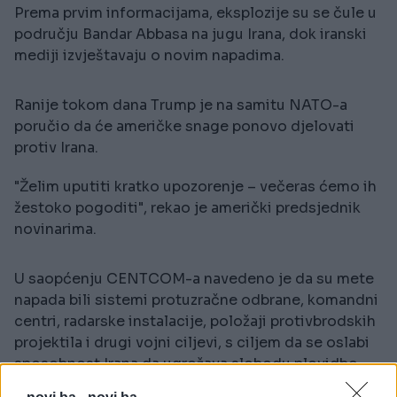
Prema prvim informacijama, eksplozije su se čule u
području Bandar Abbasa na jugu Irana, dok iranski
mediji izvještavaju o novim napadima.
Ranije tokom dana Trump je na samitu NATO-a
poručio da će američke snage ponovo djelovati
protiv Irana.
"Želim uputiti kratko upozorenje – večeras ćemo ih
žestoko pogoditi", rekao je američki predsjednik
novinarima.
U saopćenju CENTCOM-a navedeno je da su mete
napada bili sistemi protuzračne odbrane, komandni
centri, radarske instalacije, položaji protivbrodskih
projektila i drugi vojni ciljevi, s ciljem da se oslabi
sposobnost Irana da ugrožava slobodu plovidbe
kroz Hormuški moreuz.