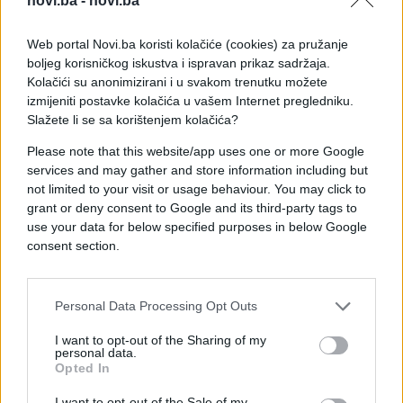
novi.ba -
novi.ba
Najnovija eskalacija dolazi nakon novih incidenata
Web portal Novi.ba koristi kolačiće (cookies) za pružanje
u Hormuškom moreuzu i dodatno povećava strah
boljeg korisničkog iskustva i ispravan prikaz sadržaja.
od širenja sukoba na Bliskom istoku, dok se
Kolačići su anonimizirani i u svakom trenutku možete
očekuju reakcije Teherana i međunarodne
izmijeniti postavke kolačića u vašem Internet pregledniku.
zajednice.
Slažete li se sa korištenjem kolačića?
Please note that this website/app uses one or more Google
services and may gather and store information including but
not limited to your visit or usage behaviour. You may click to
grant or deny consent to Google and its third-party tags to
use your data for below specified purposes in below Google
#AMBASADOR IRANA
consent section.
#krvavi napad
Personal Data Processing Opt Outs
I want to opt-out of the Sharing of my
personal data.
Opted In
I want to opt-out of the Sale of my