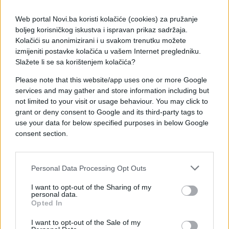
Na meti legendarnog napadača našao se i Meksiko.
Web portal Novi.ba koristi kolačiće (cookies) za pružanje
"Meksiko? Uživajte u svojim tacosima. Amigos,
boljeg korisničkog iskustva i ispravan prikaz sadržaja.
adios", izjavio je uz prepoznatljivu dozu humora i
Kolačići su anonimizirani i u svakom trenutku možete
provokacije.
izmijeniti postavke kolačića u vašem Internet pregledniku.
Slažete li se sa korištenjem kolačića?
Njegovi komentari izazvali su brojne reakcije među
Please note that this website/app uses one or more Google
navijačima, a mnogi s nestrpljenjem čekaju da vide
services and may gather and store information including but
hoće li Ibrahimović na isti način prokomentarisati i
not limited to your visit or usage behaviour. You may click to
ispadanje drugih velikih reprezentacija sa
grant or deny consent to Google and its third-party tags to
Svjetskog prvenstva.
use your data for below specified purposes in below Google
consent section.
Personal Data Processing Opt Outs
I want to opt-out of the Sharing of my
#zlatan ibrahimović
#sport
personal data.
Opted In
I want to opt-out of the Sale of my