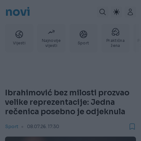
novi
Najnovije
Praktična
P
Vijesti
Sport
vijesti
žena
Ibrahimović bez milosti prozvao
velike reprezentacije: Jedna
rečenica posebno je odjeknula
Sport
08.07.26. 17:30