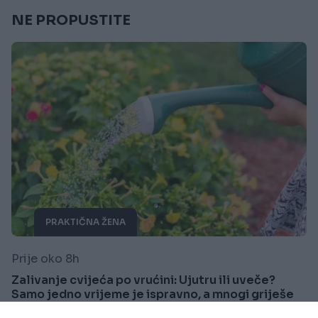
NE PROPUSTITE
PRAKTIČNA ŽENA
Prije oko 8h
Zalivanje cvijeća po vrućini: Ujutru ili uveče?
Samo jedno vrijeme je ispravno, a mnogi griješe