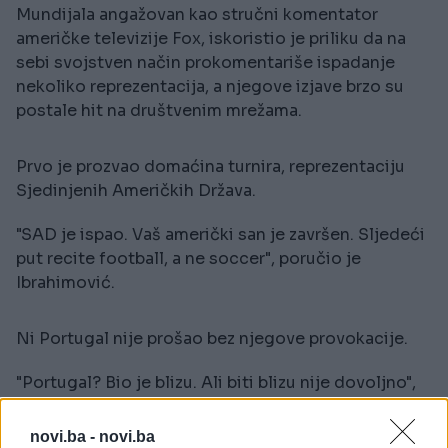
Mundijala angažovan kao stručni komentator
američke televizije Fox, iskoristio je priliku da na
sebi svojstven način prokomentariše ispadanje
nekoliko reprezentacija, a njegove izjave brzo su
postale hit na društvenim mrežama.
Prvo je prozvao domaćina turnira, reprezentaciju
Sjedinjenih Američkih Država.
"SAD je ispao. Vaš američki san je završen. Sljedeći
put recite football, a ne soccer", poručio je
Ibrahimović.
Ni Portugal nije prošao bez njegove provokacije.
"Portugal? Bio je blizu. Ali biti blizu nije dovoljno",
kratko je rekao.
novi.ba -
novi.ba